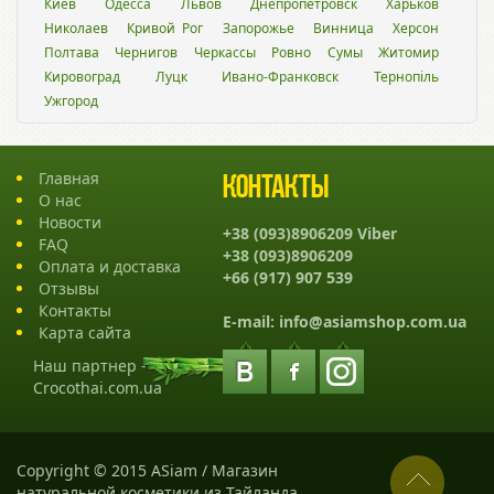
Киев
Одесса
Львов
Днепропетровск
Харьков
Николаев
Кривой Рог
Запорожье
Винница
Херсон
Полтава
Чернигов
Черкассы
Ровно
Сумы
Житомир
Кировоград
Луцк
Ивано-Франковск
Тернопіль
Ужгород
Главная
Контакты
О нас
Новости
+38 (093)8906209 Viber
FAQ
+38 (093)8906209
Оплата и доставка
+66 (917) 907 539
Отзывы
Контакты
E-mail:
info@asiamshop.com.ua
Карта сайта
Наш партнер -
Crocothai.com.ua
Copyright © 2015 ASiam / Магазин
натуральной косметики из Тайланда