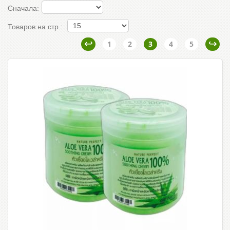
Сначала:
Товаров на стр.:
1
2
3
4
5