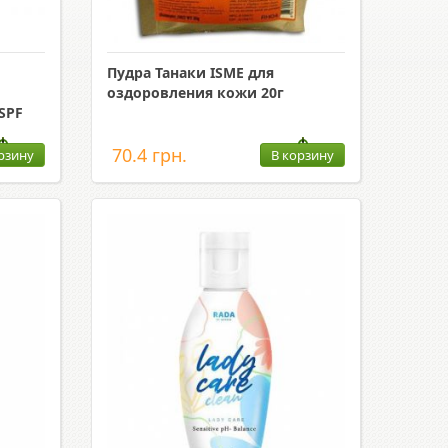
Пудра Танаки ISME для
оздоровления кожи 20г
SPF
70.4 грн.
рзину
В корзину