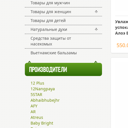
Товары для мужчин
Товары для женщин
Товары для детей
Увла
успок
Натуральные духи
Алоэ 
Средства защиты от
насекомых
550.
Вьетнамские бальзамы
ПРОИЗВОДИТЕЛИ
12 Plus
12Nangpaya
5STAR
Abhaibhubejhr
AFY
AR
Atreus
Baby Bright