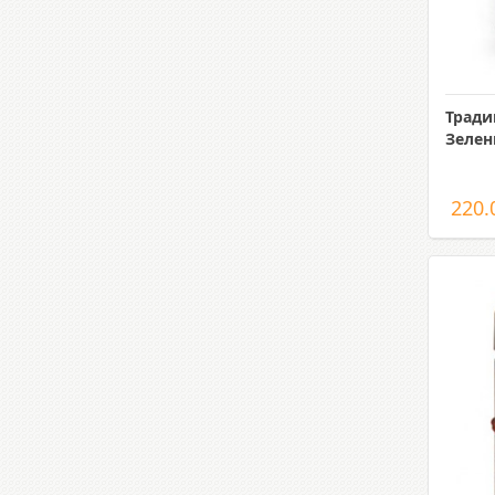
Тради
Зелен
220.