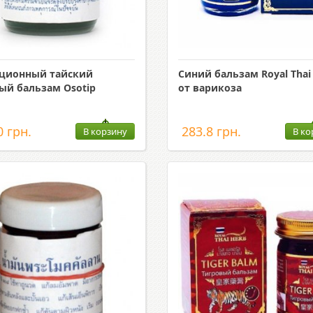
ционный тайский
Синий бальзам Royal Thai
ый бальзам Osotip
от варикоза
0 грн.
283.8 грн.
В корзину
В ко