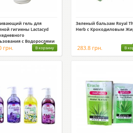
ивающий гель для
Зеленый бальзам Royal Th
ной гигиены Lactacyd
Herb с Крокодиловым Ж
жедневного
ьзования с Водорослями
0 грн.
283.8 грн.
В корзину
В ко