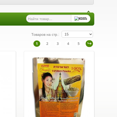
Товаров на стр.:
1
2
3
4
5