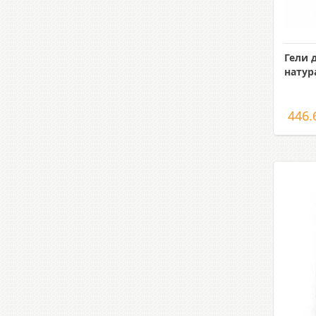
Гели 
нату
446.