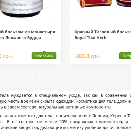
й бальзам из монастыря
Красный Тигровый бальз
ho Лежачего Будды
Royal Thai Herb
0 грн.
283.8 грн.
В корзину
В ко
тела нуждается в специальном уходе. Так как в сравнении
ную часть времени скрыта одеждой, косметика для тела долж
ть в своём составе натуральные активные компоненты.
альная косметика для тела, произведённая в Японии, Корее и Т
ты. В её составе не менее 90% природных компонентов, и т
тические вещества, делающие косметику удобной для использов