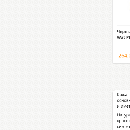
Черны
Wat P
264.
Кожа 
основ
и име
Натур
красо
синте