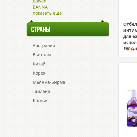
Baivan
BANNA
показать еще
Отбел
СТРАНЫ
интим
для е
испол
Австралия
150мл
528.
Вьетнам
Китай
Корея
Мьянма-Бирма
Таиланд
Япония