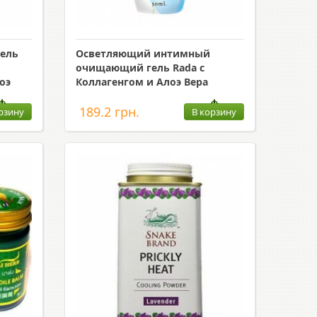
ель
Осветляющий интимный
очищающий гель Rada c
оэ
Коллагенгом и Алоэ Вера
189.2 грн.
рзину
В корзину