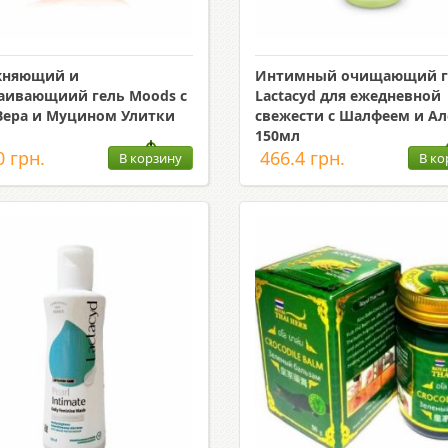
жняющий и
Интимный очищающий г
аивающиий гель Moods с
Lactacyd для ежедневной
Вера и Муцином Улитки
свежести с Шалфеем и Ал
150мл
0 грн.
466.4 грн.
В корзину
В ко