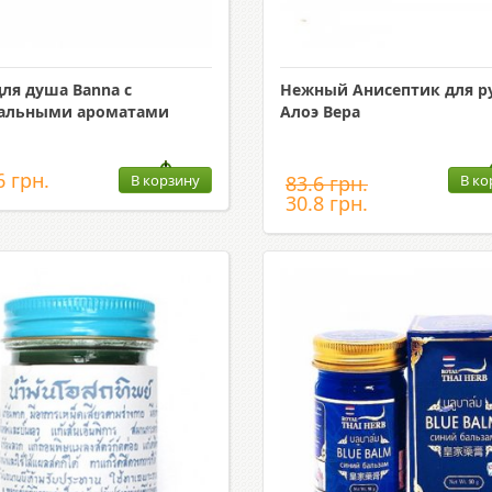
для душа Banna с
Нежный Анисептик для ру
ральными ароматами
Алоэ Вера
6 грн.
В корзину
83.6 грн.
В ко
30.8 грн.