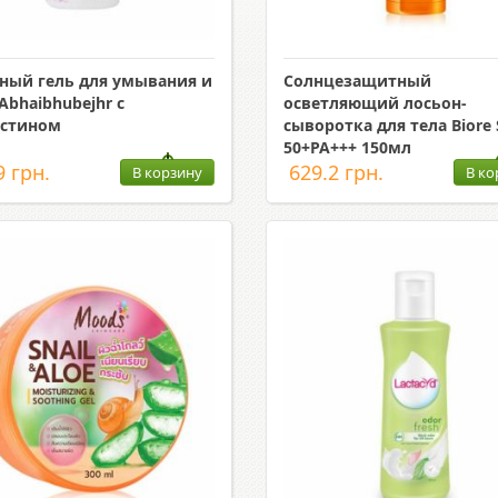
ный гель для умывания и
Солнцезащитный
Abhaibhubejhr с
осветляющий лосьон-
устином
сыворотка для тела Biore 
50+PA+++ 150мл
9 грн.
629.2 грн.
В корзину
В ко