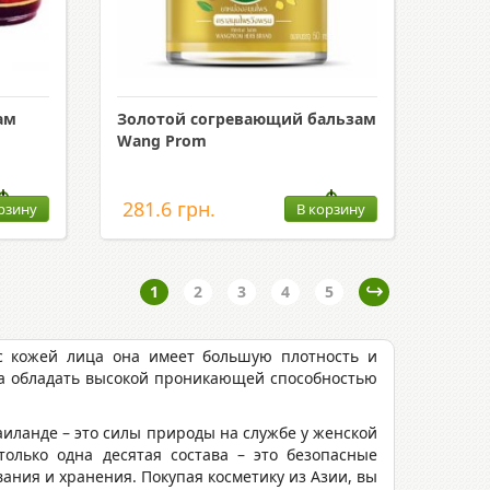
ам
Золотой согревающий бальзам
Wang Prom
281.6 грн.
рзину
В корзину
1
2
3
4
5
 с кожей лица она имеет большую плотность и
на обладать высокой проникающей способностью
аиланде – это силы природы на службе у женской
олько одна десятая состава – это безопасные
ания и хранения. Покупая косметику из Азии, вы