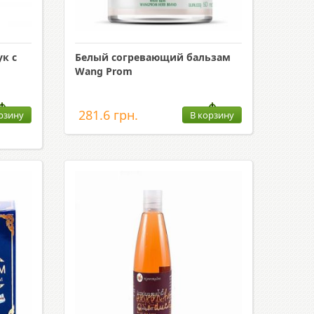
к с
Белый согревающий бальзам
Wang Prom
281.6 грн.
рзину
В корзину