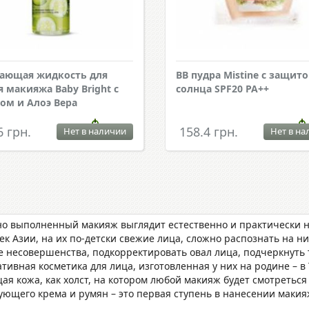
ающая жидкость для
ВВ пудра Mistine с защито
я макияжа Baby Bright с
солнца SPF20 PA++
ом и Алоэ Вера
6 грн.
158.4 грн.
Нет в наличии
Нет в на
но выполненный макияж выглядит естественно и практически не
к Азии, на их по-детски свежие лица, сложно распознать на ни
е несовершенства, подкорректировать овал лица, подчеркнуть 
тивная косметика для лица, изготовленная у них на родине – в
ая кожа, как холст, на котором любой макияж будет смотреться
ующего крема и румян – это первая ступень в нанесении макия