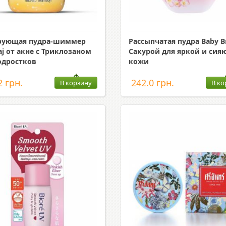
рующая пудра-шиммер
Рассыпчатая пудра Baby Br
aj от акне с Триклозаном
Сакурой для яркой и си
одростков
кожи
2 грн.
242.0 грн.
В корзину
В ко