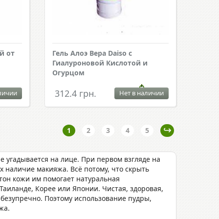
й от
Гель Алоэ Вера Daiso с
Гиалуроновой Кислотой и
Огурцом
312.4 грн.
личии
Нет в наличии
1
2
3
4
5
 угадывается на лице. При первом взгляде на
х наличие макияжа. Всё потому, что скрыть
тон кожи им помогает натуральная
 Таиланде, Корее или Японии. Чистая, здоровая,
 безупречно. Поэтому использование пудры,
жа.