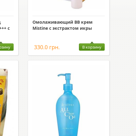
д
Омолаживающий ВВ крем
+++ с
Mistine с экстрактом икры
330.0 грн.
рзину
В корзину