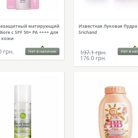
цезащитный матирующий
Известная Луковая Пудра
iore с SPF 50+ PA ++++ для
Srichand
 кожи
0 грн.
Нет в наличии
Нет в на
197.1 грн.
176.0 грн.