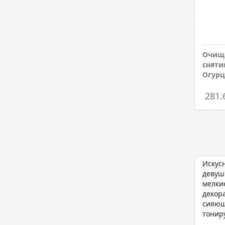
Очищ
сняти
Огурц
281.
Искус
девуше
мелки
декора
сияющ
тонир