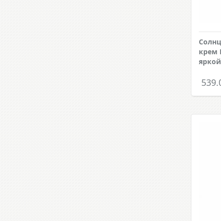
Солн
крем B
яркой
539.