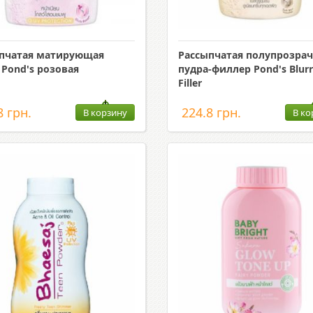
пчатая матирующая
Рассыпчатая полупрозрач
 Pond's розовая
пудра-филлер Pond's Blurr
Filler
8 грн.
224.8 грн.
В корзину
В ко