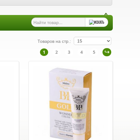
Товаров на стр.:
1
2
3
4
5