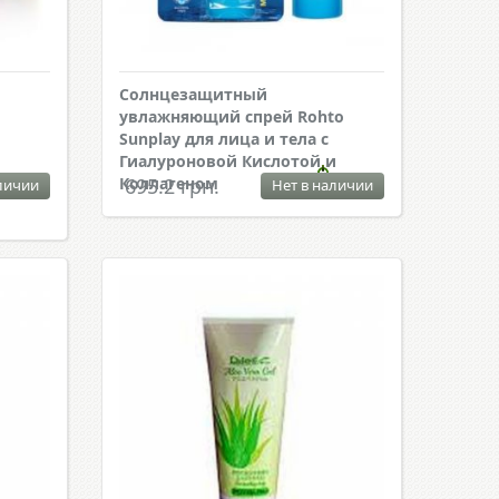
Солнцезащитный
увлажняющий спрей Rohto
Sunplay для лица и тела с
Гиалуроновой Кислотой и
Коллагеном
695.2 грн.
личии
Нет в наличии