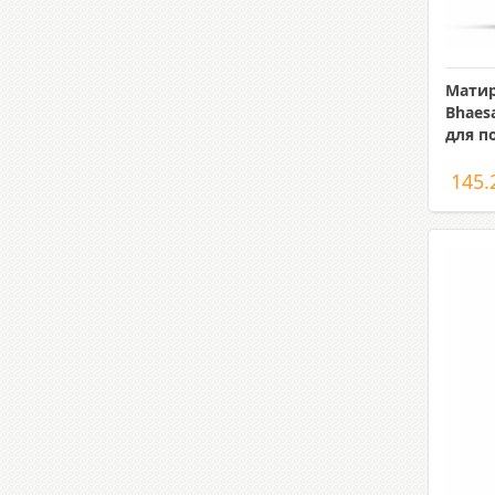
Мати
Bhaes
для п
145.