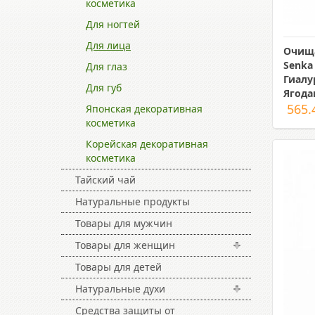
косметика
Для ногтей
Для лица
Очища
Senka
Для глаз
Гиалу
Для губ
Ягод
565.
Японская декоративная
косметика
Корейская декоративная
косметика
Тайский чай
Натуральные продукты
Товары для мужчин
Товары для женщин
Товары для детей
Натуральные духи
Средства защиты от