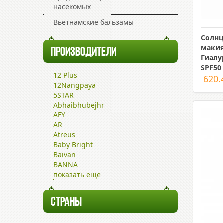
насекомых
Вьетнамские бальзамы
Солнц
макия
ПРОИЗВОДИТЕЛИ
Гиалу
SPF50
12 Plus
620.
12Nangpaya
5STAR
Abhaibhubejhr
AFY
AR
Atreus
Baby Bright
Baivan
BANNA
показать еще
СТРАНЫ