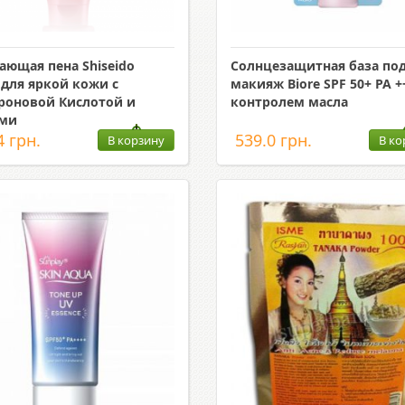
ющая пена Shiseido
Солнцезащитная база по
 для яркой кожи с
макияж Biore SPF 50+ PA +
роновой Кислотой и
контролем масла
ами
4 грн.
539.0 грн.
В корзину
В ко