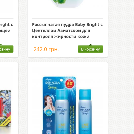
ight с
Рассыпчатая пудра Baby Bright с
яющей
Центеллой Азиатской для
контроля жирности кожи
242.0 грн.
рзину
В корзину