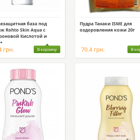
езащитная база под
Пудра Танаки ISME для
ж Rohto Skin Aqua с
оздоровления кожи 20г
роновой Кислотой и
 +
4 грн.
70.4 грн.
В корзину
В ко