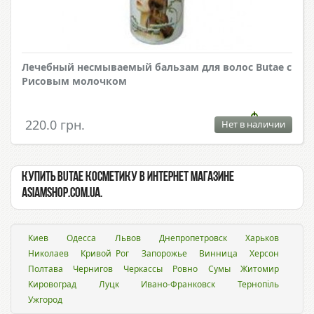
Лечебный несмываемый бальзам для волос Butae с
Рисовым молочком
220.0 грн.
Нет в наличии
Купить Butae косметику в интернет магазине
Asiamshop.com.ua.
Киев
Одесса
Львов
Днепропетровск
Харьков
Николаев
Кривой Рог
Запорожье
Винница
Херсон
Полтава
Чернигов
Черкассы
Ровно
Сумы
Житомир
Кировоград
Луцк
Ивано-Франковск
Тернопіль
Ужгород