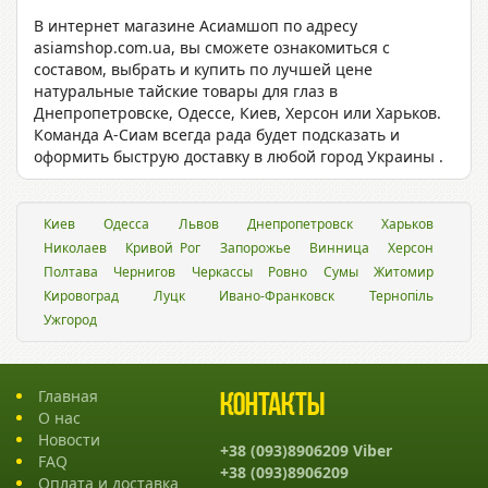
В интернет магазине Асиамшоп по адресу
asiamshop.com.ua, вы сможете ознакомиться с
составом, выбрать и купить по лучшей цене
натуральные тайские товары для глаз в
Днепропетровске, Одессе, Киев, Херсон или Харьков.
Команда A-Сиам всегда рада будет подсказать и
оформить быструю доставку в любой город Украины .
Киев
Одесса
Львов
Днепропетровск
Харьков
Николаев
Кривой Рог
Запорожье
Винница
Херсон
Полтава
Чернигов
Черкассы
Ровно
Сумы
Житомир
Кировоград
Луцк
Ивано-Франковск
Тернопіль
Ужгород
Главная
Контакты
О нас
Новости
+38 (093)8906209 Viber
FAQ
+38 (093)8906209
Оплата и доставка