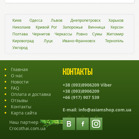
Киев
Одесса
Львов
Днепропетровск
Харьков
Николаев
Кривой Рог
Запорожье
Винница
Херсон
Полтава
Чернигов
Черкассы
Ровно
Сумы
Житомир
Кировоград
Луцк
Ивано-Франковск
Тернопіль
Ужгород
Главная
Контакты
О нас
Новости
+38 (093)8906209 Viber
FAQ
+38 (093)8906209
Оплата и доставка
+66 (917) 907 539
Отзывы
Контакты
E-mail:
info@asiamshop.com.ua
Карта сайта
Наш партнер -
Crocothai.com.ua