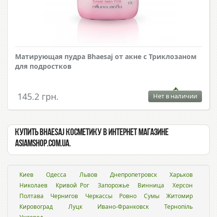
Матирующая пудра Bhaesaj от акне с Триклозаном
для подростков
145.2 грн.
Нет в наличии
Купить Bhaesaj косметику в интернет магазине
Asiamshop.com.ua.
Киев
Одесса
Львов
Днепропетровск
Харьков
Николаев
Кривой Рог
Запорожье
Винница
Херсон
Полтава
Чернигов
Черкассы
Ровно
Сумы
Житомир
Кировоград
Луцк
Ивано-Франковск
Тернопіль