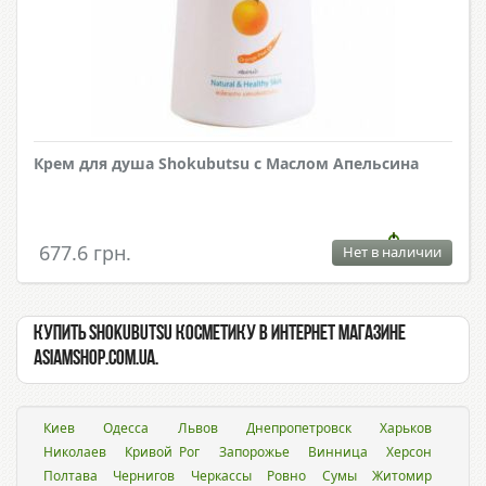
Крем для душа Shokubutsu с Маслом Апельсина
677.6 грн.
Нет в наличии
Купить Shokubutsu косметику в интернет магазине
Asiamshop.com.ua.
Киев
Одесса
Львов
Днепропетровск
Харьков
Николаев
Кривой Рог
Запорожье
Винница
Херсон
Полтава
Чернигов
Черкассы
Ровно
Сумы
Житомир