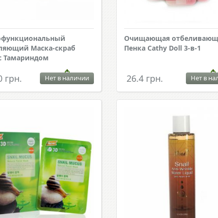
офункциональный
Очищающая отбеливающ
ляющий Маска-скраб
Пенка Cathy Doll 3-в-1
с Тамариндом
0 грн.
26.4 грн.
Нет в наличии
Нет в на