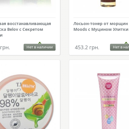
вая восстанавливающая
Лосьон-тонер от морщин 
ска Belov с Секретом
Moods с Муцином Улитки
и
 грн.
453.2 грн.
Нет в наличии
Нет в на