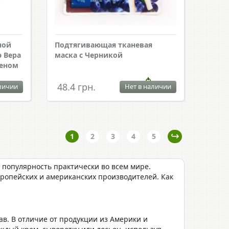
ной
Подтягивающая тканевая
э Вера
маска с Черникой
геном
48.4 грн.
личии
Нет в наличии
1
2
3
4
5
 популярность практически во всем мире.
ропейских и американских производителей. Как
в. В отличие от продукции из Америки и