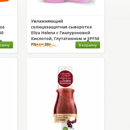
Увлажняющий
za
солнцезащитная сыворотка
50
Eliza Helena с Гиалуроновой
Кислотой, Глутатионом и SPF50
PA+++ 30г
184.8 грн.
рзину
В корзину