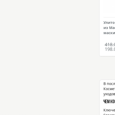
Улито
из Ма
маск
418.
198.
В пос
Косме
уходо
Чем ко
Ключе