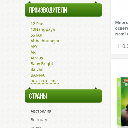
ПРОИЗВОДИТЕЛИ
Мног
12 Plus
освет
12Nangpaya
Nami 
5STAR
Abhaibhubejhr
110.
AFY
AR
Atreus
Baby Bright
Baivan
BANNA
показать еще
СТРАНЫ
Австралия
Вьетнам