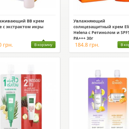
аживающий ВВ крем
Увлажняющий
ne с экстрактом икры
солнцезащитный крем Eli
Helena с Ретинолом и SPF
PA+++ 30г
0 грн.
184.8 грн.
В корзину
В ко