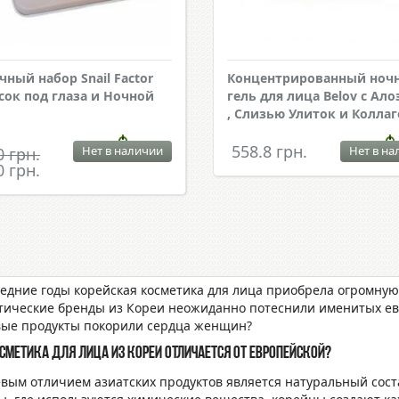
чный набор Snail Factor
Концентрированный ноч
сок под глаза и Ночной
гель для лица Belov с Ало
и
, Слизью Улиток и Колла
558.8 грн.
Нет в наличии
Нет в на
0 грн.
0 грн.
ледние годы корейская косметика для лица приобрела огромную
тические бренды из Кореи неожиданно потеснили именитых ев
вые продукты покорили сердца женщин?
сметика для лица из Кореи отличается от европейской?
вым отличием азиатских продуктов является натуральный соста