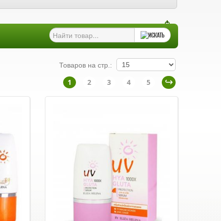
Товаров на стр.:
1
2
3
4
5