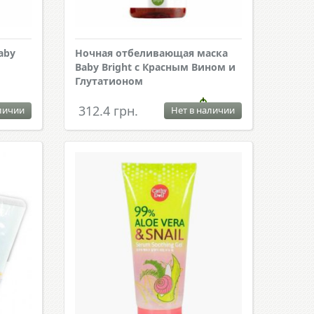
aby
Ночная отбеливающая маска
Baby Bright с Красным Вином и
Глутатионом
312.4 грн.
личии
Нет в наличии