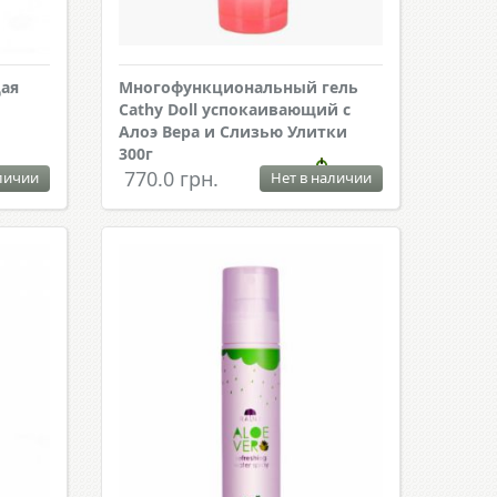
ая
Многофункциональный гель
Cathy Doll успокаивающий с
Алоэ Вера и Слизью Улитки
300г
770.0 грн.
личии
Нет в наличии