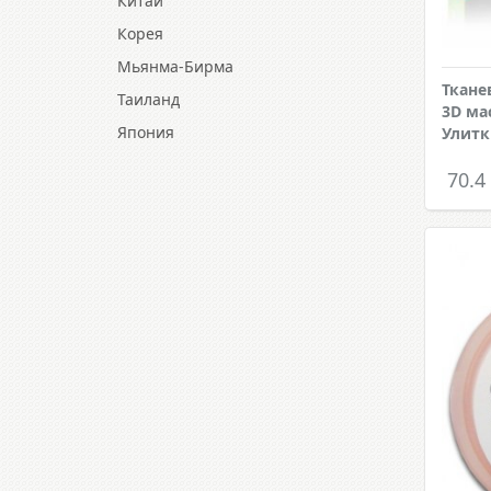
Китай
Корея
Мьянма-Бирма
Ткане
Таиланд
3D ма
Япония
Улитк
70.4