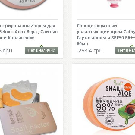
нтрированный крем для
Солнцезащитный
Belov с Алоэ Вера , Слизью
увлажняющий крем Cathy 
к и Коллагеном
Глутатионом и SPF50 PA+
60мл
8 грн.
268.4 грн.
Нет в наличии
Нет в на