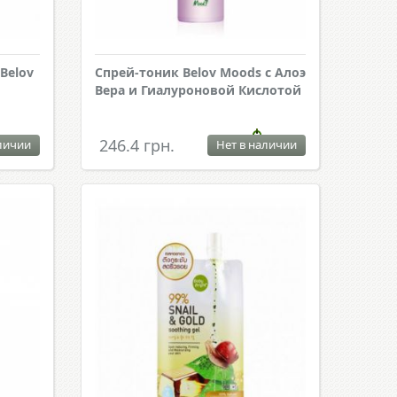
Belov
Спрей-тоник Belov Moods с Алоэ
Вера и Гиалуроновой Кислотой
246.4 грн.
личии
Нет в наличии