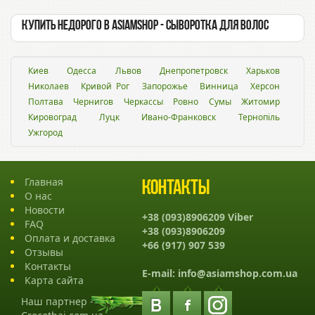
Купить недорого в asiamshop - Сыворотка для волос
Киев
Одесса
Львов
Днепропетровск
Харьков
Николаев
Кривой Рог
Запорожье
Винница
Херсон
Полтава
Чернигов
Черкассы
Ровно
Сумы
Житомир
Кировоград
Луцк
Ивано-Франковск
Тернопіль
Ужгород
Главная
Контакты
О нас
Новости
+38 (093)8906209 Viber
FAQ
+38 (093)8906209
Оплата и доставка
+66 (917) 907 539
Отзывы
Контакты
E-mail:
info@asiamshop.com.ua
Карта сайта
Наш партнер -