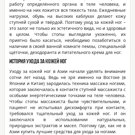
работу определённого органа в теле человека, и
именно на них ложится вся тяжесть тела. Ежедневные
нагрузки, обувь на высоких каблуках делают кожу
ступней сухой и твёрдой. Поэтому уход за кожей ног –
это залог не только их эстетичного вида, но и здоровья
в целом. Чтобы стопы выглядели ухоженно, их
приятно было касаться, необходимо позаботиться о
наличии в своей ванной комнате пемзы, специальной
щёточки, дезодоранта и питательного крема для ног.
История ухода за кожей ног
Уходу за кожей ног в Азии начали уделять внимание
сотни лет назад. Ведь не зря именно на Востоке (в
Японии и Китае) зародилась техника массажа ногами,
которая заключалась в контакте ступней массажиста с
особыми энергетическими точками на теле человека.
Чтобы стопы массажиста были чувствительными, и
пациент не испытывал дискомфорта при контакте,
требовался тщательный уход за кожей ног. И он
заключался в использовании натуральных,
природных экстрактов и масел. Поэтому где, как не в
Азии купить лучшие средства для ухода за ногами.