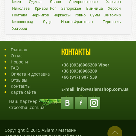
Киев
Одесса
Львов
Днепропетровск
Харьков
Николаев
Кривой Рог
Запорожье
Винница
Херсон
Полтава
Чернигов
Черкассы
Ровно
Сумы
Житомир
Кировоград
Луцк
Ивано-Франковск
Тернопіль
Ужгород
Главная
Контакты
О нас
Новости
+38 (093)8906209 Viber
FAQ
+38 (093)8906209
Оплата и доставка
+66 (917) 907 539
Отзывы
Контакты
E-mail:
info@asiamshop.com.ua
Карта сайта
Наш партнер -
Crocothai.com.ua
Copyright © 2015 ASiam / Магазин