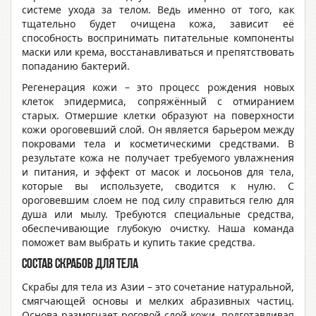
системе ухода за телом. Ведь именно от того, как
тщательно будет очищена кожа, зависит её
способность воспринимать питательные компоненты
маски или крема, восстанавливаться и препятствовать
попаданию бактерий.
Регенерация кожи – это процесс рождения новых
клеток эпидермиса, сопряжённый с отмиранием
старых. Отмершие клетки образуют на поверхности
кожи ороговевший слой. Он является барьером между
покровами тела и косметическими средствами. В
результате кожа не получает требуемого увлажнения
и питания, и эффект от масок и лосьонов для тела,
которые вы используете, сводится к нулю. С
ороговевшим слоем не под силу справиться гелю для
душа или мылу. Требуются специальные средства,
обеспечивающие глубокую очистку. Наша команда
поможет вам выбрать и купить такие средства.
Состав скрабов для тела
Скрабы для тела из Азии – это сочетание натуральной,
смягчающей основы и мелких абразивных частиц.
Основа размягчает роговой слой кожи, подготавливая