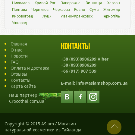
Николаев
Кривой Рог
Запорожье
Винница
Херсон
Полтава
Чернигов
Черкассы
Ровно
Сумы
Житомир
Кировоград
Луцк
Ивано-Франковск
Тернопіль
Ужгород
Главная
Контакты
О нас
Новости
+38 (093)8906209 Viber
FAQ
+38 (093)8906209
Оплата и доставка
+66 (917) 907 539
Отзывы
Контакты
E-mail:
info@asiamshop.com.ua
Карта сайта
Наш партнер -
Crocothai.com.ua
Copyright © 2015 ASiam / Магазин
натуральной косметики из Тайланда