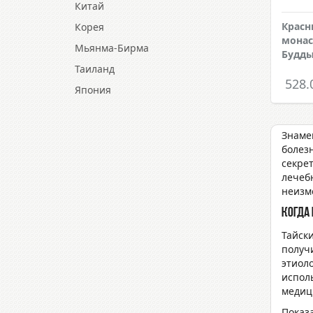
Китай
Красн
Корея
монас
Мьянма-Бирма
Будды
Таиланд
528.
Япония
Знаме
болез
секре
лечеб
неизм
Когда
Тайск
получ
этиол
испол
медиц
Показ