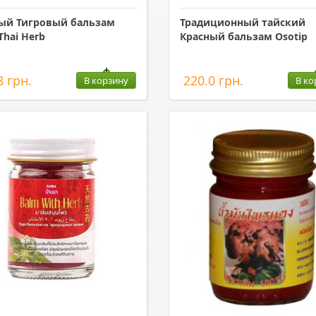
ый Тигровый бальзам
Традиционный тайский
Thai Herb
Красный бальзам Osotip
8 грн.
220.0 грн.
В корзину
В ко