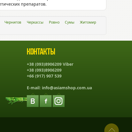
етических препаратов.
Чернигов
Черкассы
Ровно
Сумы
Житомир
Контакты
+38 (093)8906209 Viber
+38 (093)8906209
+66 (917) 907 539
E-mail:
info@asiamshop.com.ua