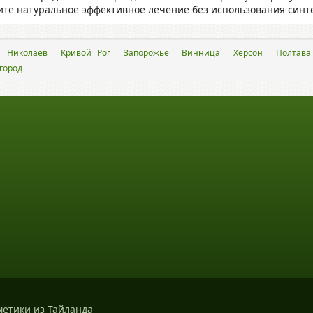
ите натуральное эффективное лечение без использования синт
Николаев
Кривой Рог
Запорожье
Винница
Херсон
Полтава
город
метики из Тайланда