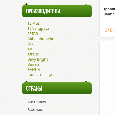
Травя
ПРОИЗВОДИТЕЛИ
Banna
12 Plus
12Nangpaya
246.
5STAR
Abhaibhubejhr
AFY
AR
Atreus
Baby Bright
Baivan
BANNA
показать еще
СТРАНЫ
Австралия
Вьетнам