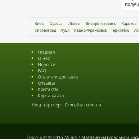
получ
Киев
Одесса
Львов
Днепропетровск
Харьков
Кировоград
Луцк
Ивано-Франковск
Тернопіль
Уж
Главная
О нас
Новости
FAQ
Оплата и доставка
Отзывы
Контакты
Карта сайта
Наш партнер -
Crocothai.com.ua
Copyright © 2015 ASiam / Магазин натуральной кос