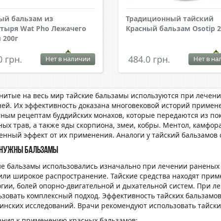
ый бальзам из
Традиционный тайский
тыря Wat Pho Лежачего
Красный бальзам Osotip 2
 200г
0 грн.
484.0 грн.
Нет в наличии
Нет в на
нитые на весь мир тайские бальзамы используются при лечени
ней. Их эффективность доказана многовековой историй примен
тным рецептам буддийских монахов, которые передаются из пок
ных трав, а также яды скорпиона, змеи, кобры. Ментол, камфо
енный эффект от их применения. Аналоги у тайский бальзамов 
 нужны бальзамы
ие бальзамы использовались изначально при лечении раненых 
или широкое распространение. Тайские средства находят прим
огии, болей опорно-двигательной и дыхательной систем. При л
ьзовать комплексный подход. Эффективность тайских бальзамов
инских исследований. Врачи рекомендуют использовать тайские
ания к применению красных бальзамов: