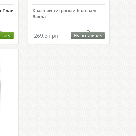
м Плай
Красный тигровый бальзам
Banna
269.3 грн.
Нет в наличии
рзину