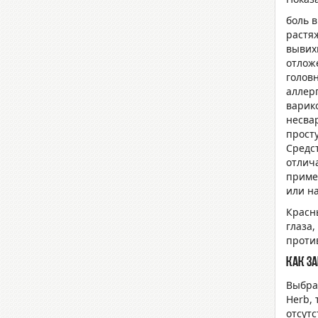
боль в
растя
вывих
отложе
головн
аллер
варик
несва
прост
Средс
отлич
приме
или н
Красн
глаза
проти
Как за
Выбра
Herb, 
отсут