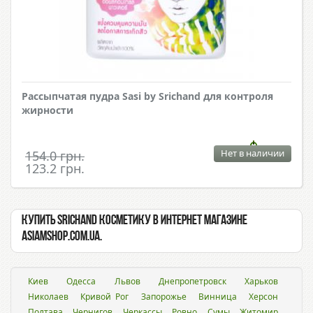
Рассыпчатая пудра Sasi by Srichand для контроля
жирности
Нет в наличии
154.0 грн.
123.2 грн.
Купить Srichand косметику в интернет магазине
Asiamshop.com.ua.
Киев
Одесса
Львов
Днепропетровск
Харьков
Николаев
Кривой Рог
Запорожье
Винница
Херсон
Полтава
Чернигов
Черкассы
Ровно
Сумы
Житомир