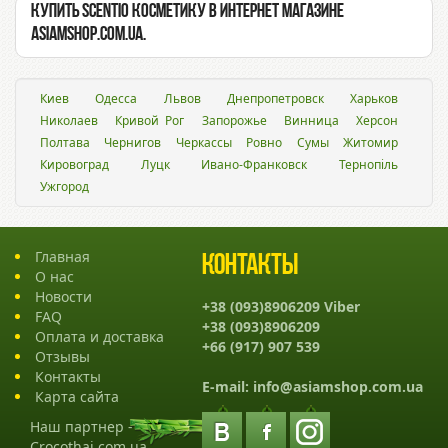
Купить Scentio косметику в интернет магазине
Asiamshop.com.ua.
Киев
Одесса
Львов
Днепропетровск
Харьков
Николаев
Кривой Рог
Запорожье
Винница
Херсон
Полтава
Чернигов
Черкассы
Ровно
Сумы
Житомир
Кировоград
Луцк
Ивано-Франковск
Тернопіль
Ужгород
Главная
Контакты
О нас
Новости
+38 (093)8906209 Viber
FAQ
+38 (093)8906209
Оплата и доставка
+66 (917) 907 539
Отзывы
Контакты
E-mail:
info@asiamshop.com.ua
Карта сайта
Наш партнер -
Crocothai.com.ua