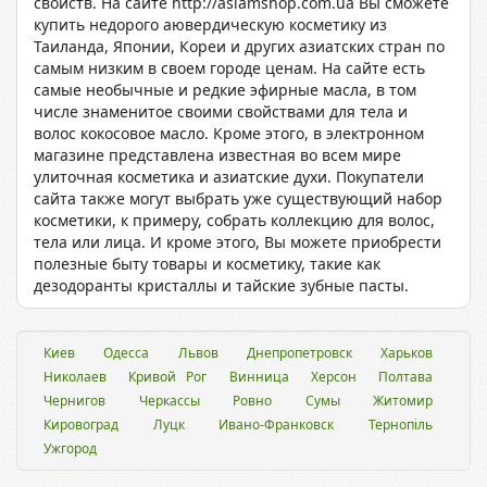
свойств. На сайте http://asiamshop.com.ua Вы сможете
купить недорого аювердическую косметику из
Таиланда, Японии, Кореи и других азиатских стран по
самым низким в своем городе ценам. На сайте есть
самые необычные и редкие эфирные масла, в том
числе знаменитое своими свойствами для тела и
волос кокосовое масло. Кроме этого, в электронном
магазине представлена известная во всем мире
улиточная косметика и азиатские духи. Покупатели
сайта также могут выбрать уже существующий набор
косметики, к примеру, собрать коллекцию для волос,
тела или лица. И кроме этого, Вы можете приобрести
полезные быту товары и косметику, такие как
дезодоранты кристаллы и тайские зубные пасты.
Киев
Одесса
Львов
Днепропетровск
Харьков
Николаев
Кривой Рог
Винница
Херсон
Полтава
Чернигов
Черкассы
Ровно
Сумы
Житомир
Кировоград
Луцк
Ивано-Франковск
Тернопіль
Ужгород