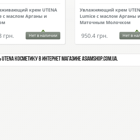
лаживающий крем UTENA
Увлажняющий крем UTE
e с маслом Арганы и
Lumice с маслом Арганы 
ом
Маточным Молочком
8 грн.
950.4 грн.
Нет в наличии
Нет в на
 UTENA косметику в интернет магазине Asiamshop.com.ua.