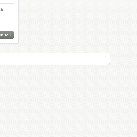
NA
и
личии