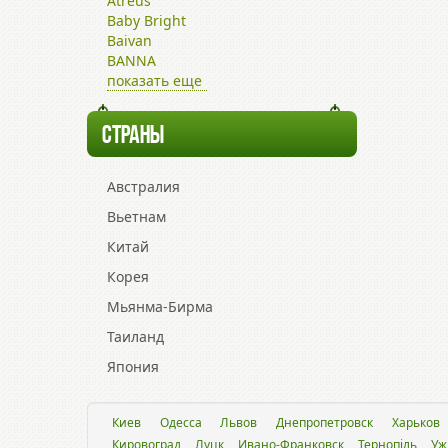
Atreus
Baby Bright
Baivan
BANNA
показать еще
СТРАНЫ
Австралия
Вьетнам
Китай
Корея
Мьянма-Бирма
Таиланд
Япония
Киев
Одесса
Львов
Днепропетровск
Харьков
Кировоград
Луцк
Ивано-Франковск
Тернопіль
Уж