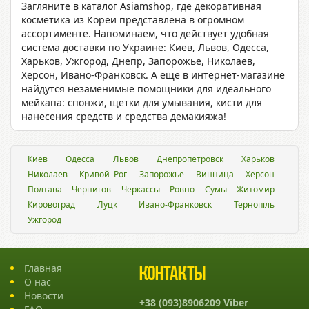
Загляните в каталог Asiamshop, где декоративная
косметика из Кореи представлена в огромном
ассортименте. Напоминаем, что действует удобная
система доставки по Украине: Киев, Львов, Одесса,
Харьков, Ужгород, Днепр, Запорожье, Николаев,
Херсон, Ивано-Франковск. А еще в интернет-магазине
найдутся незаменимые помощники для идеального
мейкапа: спонжи, щетки для умывания, кисти для
нанесения средств и средства демакияжа!
Киев
Одесса
Львов
Днепропетровск
Харьков
Николаев
Кривой Рог
Запорожье
Винница
Херсон
Полтава
Чернигов
Черкассы
Ровно
Сумы
Житомир
Кировоград
Луцк
Ивано-Франковск
Тернопіль
Ужгород
Главная
Контакты
О нас
Новости
+38 (093)8906209 Viber