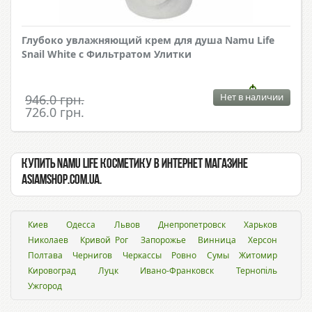
Глубоко увлажняющий крем для душа Namu Life
Snail White с Фильтратом Улитки
Нет в наличии
946.0 грн.
726.0 грн.
Купить Namu Life косметику в интернет магазине
Asiamshop.com.ua.
Киев
Одесса
Львов
Днепропетровск
Харьков
Николаев
Кривой Рог
Запорожье
Винница
Херсон
Полтава
Чернигов
Черкассы
Ровно
Сумы
Житомир
Кировоград
Луцк
Ивано-Франковск
Тернопіль
Ужгород