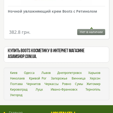
Ночной увлажняющий крем Boots c Ретинолом
382.8 грн.
Нет в наличии
Купить Boots косметику в интернет магазине
Asiamshop.com.ua.
Киев
Одесса
Львов
Днепропетровск
Харьков
Николаев
Кривой Рог
Запорожье
Винница
Херсон
Полтава
Чернигов
Черкассы
Ровно
Сумы
Житомир
Кировоград
Луцк
Ивано-Франковск
Тернопіль
Ужгород
Главная