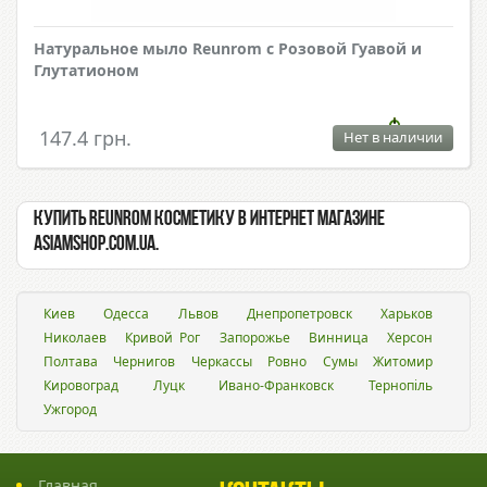
Натуральное мыло Reunrom с Розовой Гуавой и
Глутатионом
147.4 грн.
Нет в наличии
Купить Reunrom косметику в интернет магазине
Asiamshop.com.ua.
Киев
Одесса
Львов
Днепропетровск
Харьков
Николаев
Кривой Рог
Запорожье
Винница
Херсон
Полтава
Чернигов
Черкассы
Ровно
Сумы
Житомир
Кировоград
Луцк
Ивано-Франковск
Тернопіль
Ужгород
Главная