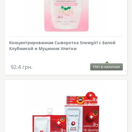
Концентрированная Сыворотка Snowgirl с Белой
Клубникой и Муцином Улитки
92.4 грн.
Нет в наличии