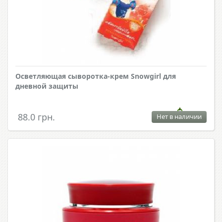
Осветляющая сыворотка-крем Snowgirl для
дневной защиты
88.0 грн.
Нет в наличии