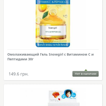
Омолаживающий Гель Snowgirl с Витамином С и
Пептидами 30г
149.6 грн.
Нет в наличии