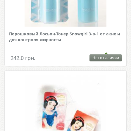
Порошковый Лосьон-Тонер Snowgirl 3-в-1 от акне и
для контроля жирности
242.0 грн.
Нет в наличии