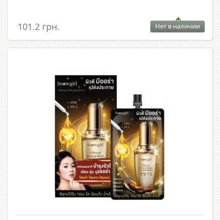
101.2 грн.
Нет в наличии