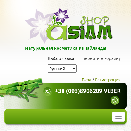
Натуральная косметика из Тайланда!
Выбор языка:
перейти в корзину
Вход
/
Регистрация
+38 (093)8906209 VIBER