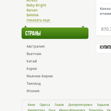
Atreus
Baby Bright
Кокос
Baivan
отжим
BANNA
показать еще
870.
СТРАНЫ
Австралия
Купить
Вьетнам
Китай
Корея
Мьянма-Бирма
Таиланд
Япония
Киев
Одесса
Львов
Днепропетровск
Харьков
Кировоград
Луцк
Ивано-Франковск
Тернопіль
Уж