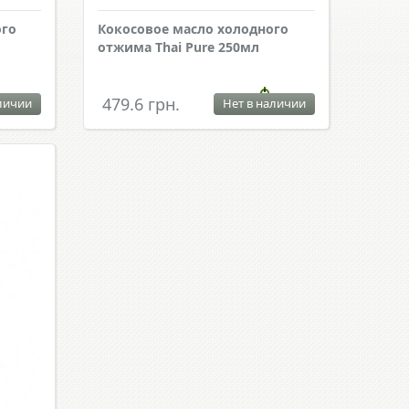
ого
Кокосовое масло холодного
отжима Thai Pure 250мл
479.6 грн.
личии
Нет в наличии