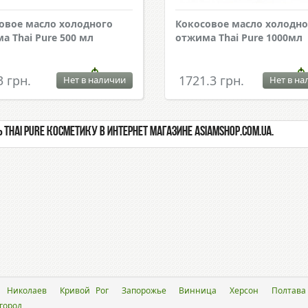
овое масло холодного
Кокосовое масло холодно
а Thai Pure 500 мл
отжима Thai Pure 1000мл
3 грн.
1721.3 грн.
Нет в наличии
Нет в на
 Thai Pure косметику в интернет магазине Asiamshop.com.ua.
Николаев
Кривой Рог
Запорожье
Винница
Херсон
Полтава
город