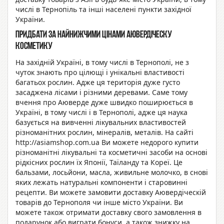
числі в Тернопіль та інші населені пункти західної
України.
Придбати за найнижчими цінами аювердіческу
косметику
На західній Україні, в тому числі в Тернополі, не з
чуток знають про цілющі і унікальні властивості
багатьох рослин. Адже ця територія дуже густо
засаджена лісами і різними деревами. Саме тому
вчення про Аюверде дуже швидко поширюється в
Україні, в тому числі і в Тернополі, адже ця наука
базується на вивченні лікувальних властивостей
різноманітних рослин, мінералів, металів. На сайті
http://asiamshop.com.ua Ви можете недорого купити
різноманітні лікувальні та косметичні засоби на основі
рідкісних рослин їх Японії, Таїланду та Кореї. Це
бальзами, лосьйони, масла, живильне молочко, в снові
яких лежать натуральні компоненти і старовинні
рецепти. Ви можете замовити доставку Аювердіческій
товарів до Тернополя чи інше місто України. Ви
можете також отримати доставку свого замовлення в
подарунок або виграти бонуси, а також знижку на