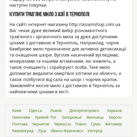
наступні покупки.
Купити трав'яне мило з Азії в Тернополі
На сайті інтернет-магазину http://asiamshop.com.ua
Вас чекає дуже великий вибір різноманітного
трав'яного і органічного мила за дуже доступними
цінами з доставкою в Тернопіль. Наприклад, чорне
бамбукове мило призначене для активної детоксикації
та очищення шкіри. Вугілля насичений вуглецями,
мінералами та іншими вітамінами, які живлять, а
також очищають і скрабіруют особа. Таке мило
допомагає видалити омертвілі клітини на обличчі, а
також позбутися від сала на шкірі і чорних крапок.
Замовляйте якісне мило з доставкою в Тернопіль за
найнижчими цінами в місті.
Киев
Одесса
Львов
Днепропетровск
Харьков
Николаев
Кривой Рог
Запорожье
Винница
Херсон
Полтава
Чернигов
Черкассы
Ровно
Сумы
Житомир
Кировоград
Луцк
Ивано-Франковск
Ужгород