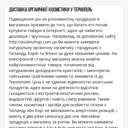
Доставка органічної косметики у Тернопіль
Підвищення цін на різноманітну продукцію в
магазинах призвело до того, що багато хто почав
купувати товари в Інтернеті, адже це набагато
дешевше і зручніше. Наприклад, за допомогою сайту
http://asiamshop.com.ua Ви можете замовити
натуральну органічну косметику і продукцію з
Таїланду, Кореї та Японії за дуже низькими цінами. На
електронній сторінці магазину можна знайти
найрізноманітніші товари, починаючи від
натуральних дезодорантів кристалів, і закінчуючи
тайськими трав'яними чаями та замовити їх до
Тернополя. Ціна є не єдиною відмінністю азіатських
продуктів, адже вони на дев'яносто відсотків
складаються з екстрактів екзотичних рослин,
водоростей, фруктів і навіть слизу равликів. Таким
чином, косметика і засоби для особистої гігієни з
Таїланду або Корі не викликають алергічних реакцій, і
мають в два рази сильнішу дію ніж звичайна
продукція з магазину за рогом. Ви можете замовити
доставку товарів з Азії в будь-яке місто України, в тому