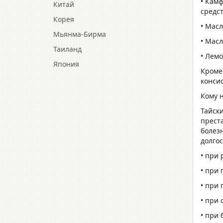
• Кам
Китай
средс
Корея
• Мас
Мьянма-Бирма
• Мас
Таиланд
• Лем
Япония
Кроме
конси
Кому 
Тайск
прест
болез
долгос
• при 
• при 
• при 
• при 
• при 