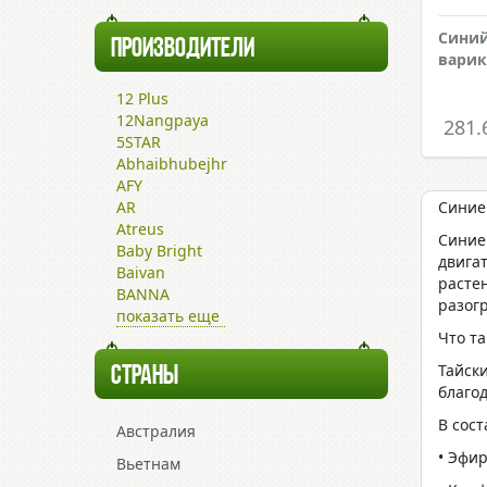
Синий
ПРОИЗВОДИТЕЛИ
варик
12 Plus
12Nangpaya
281.
5STAR
Abhaibhubejhr
AFY
AR
Синие
Atreus
Синие
Baby Bright
двига
Baivan
растен
BANNA
разог
показать еще
Что т
Тайск
СТРАНЫ
благод
В сос
Австралия
• Эфи
Вьетнам