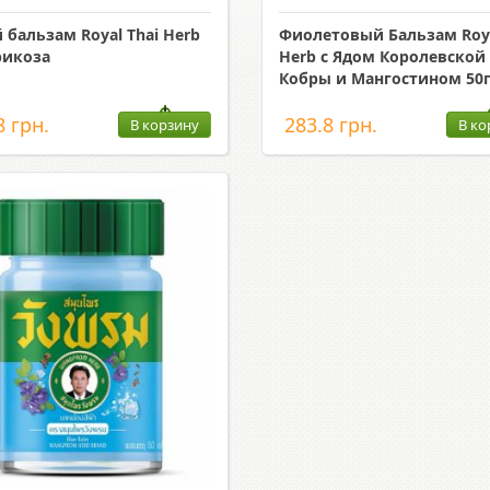
 бальзам Royal Thai Herb
Фиолетовый Бальзам Roya
рикоза
Herb с Ядом Королевской
Кобры и Мангостином 50
8 грн.
283.8 грн.
В корзину
В ко