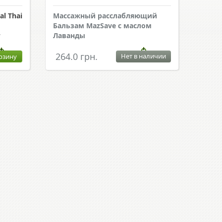
l Thai
Массажный расслабляющий
Бальзам MazSave с маслом
г
Лаванды
264.0 грн.
Нет в наличии
рзину