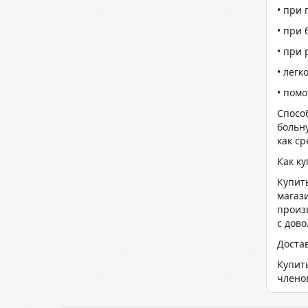
• при 
• при
• при 
• легк
• помо
Спосо
больн
как ср
Как к
Купит
магаз
произ
с дов
Достав
Купит
члено