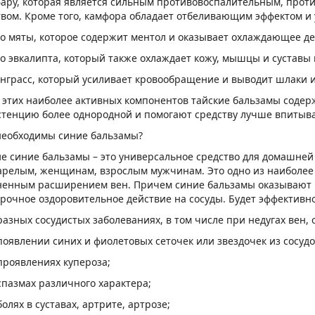
фару, которая является сильным противовоспалительным, про
твом. Кроме того, камфора обладает отбеливающим эффектом и 
ло мяты, которое содержит ментол и оказывает охлаждающее де
ло эвкалипта, который также охлаждает кожу, мышцы и суставы
онграсс, который усиливает кровообращение и выводит шлаки и
 этих наиболее активных компонентов тайские бальзамы содер
стенцию более однородной и помогают средству лучше впитыва
необходимы синие бальзамы?
ие синие бальзамы – это универсальное средство для домашней 
арелым, женщинам, взрослым мужчинам. Это одно из наиболее 
ненным расширением вен. Причем синие бальзамы оказывают 
рочное оздоровительное действие на сосуды. Будет эффективно 
разных сосудистых заболеваниях, в том числе при недугах вен,
появлении синих и фиолетовых сеточек или звездочек из сосудо
проявлениях купероза;
спазмах различного характера;
болях в суставах, артрите, артрозе;