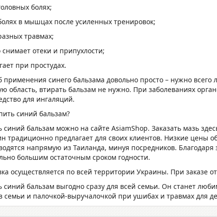
головных болях;
 болях в мышцах после усиленных тренировок;
разных травмах;
о снимает отеки и припухлости;
гает при простудах.
б применения синего бальзама довольно просто – нужно всего 
ую область, втирать бальзам не нужно. При заболеваниях орга
едство для ингаляций.
упить синий бальзам?
ь синий бальзам можно на сайте AsiamShop. Заказать мазь зде
ин традиционно предлагает для своих клиентов. Низкие цены об
водятся напрямую из Таиланда, минуя посредников. Благодаря 
ольно большим остаточным сроком годности.
ка осуществляется по всей территории Украины. При заказе от 
ь синий бальзам выгодно сразу для всей семьи. Он станет лю
в семьи и палочкой-выручалочкой при ушибах и травмах для де