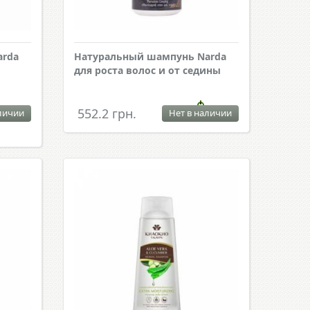
arda
Натуральный шампунь Narda
для роста волос и от седины
552.2 грн.
личии
Нет в наличии