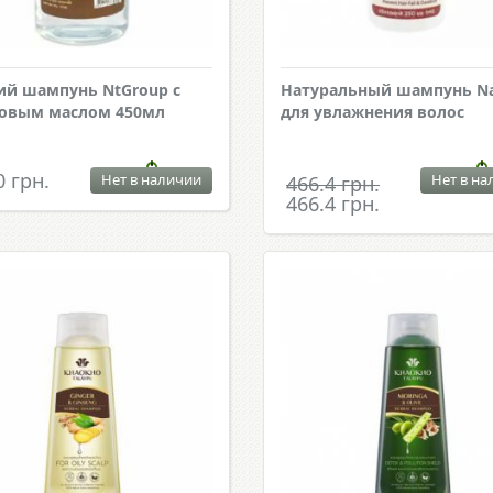
ий шампунь NtGroup с
Натуральный шампунь N
овым маслом 450мл
для увлажнения волос
0 грн.
Нет в наличии
Нет в на
466.4 грн.
466.4 грн.