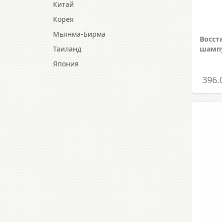
Китай
Корея
Мьянма-Бирма
Восст
Таиланд
шампу
Япония
396.