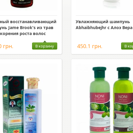
бный восстанавливающий
Увлажняющий шампунь
нь Jame Brook's из трав
Abhaibhubejhr с Алоэ Вера
скорения роста волос
0 грн.
450.1 грн.
В корзину
В ко