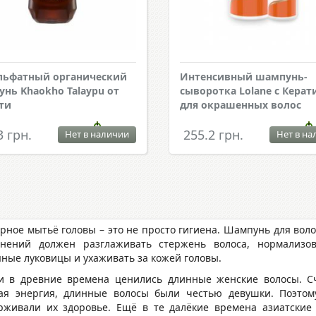
льфатный органический
Интенсивный шампунь-
нь Khaokho Talaypu от
сыворотка Lolane с Кера
ти
для окрашенных волос
3 грн.
255.2 грн.
Нет в наличии
Нет в на
ярное мытьё головы – это не просто гигиена. Шампунь для вол
знений должен разглаживать стержень волоса, нормализо
яные луковицы и ухаживать за кожей головы.
и в древние времена ценились длинные женские волосы. Сч
ая энергия, длинные волосы были честью девушки. Поэто
рживали их здоровье. Ещё в те далёкие времена азиатские