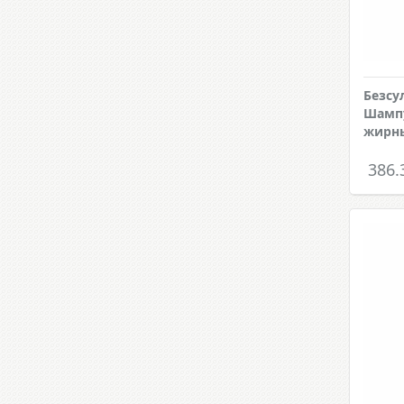
Безсу
Шампу
жирны
386.