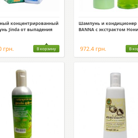
бный концентрированный
Шампунь и кондиционер
нь Jinda от выпадения
BANNA с экстрактом Нон
0 грн.
972.4 грн.
В корзину
В ко