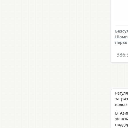
Безсу
Шампу
перхо
386.
Регул
загря
волос
В Ази
женск
подде