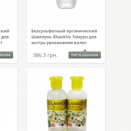
ский
Безсульфатный органический
 для
Шампунь Khaokho Talaypu для
от
экстра увлажнения волос
386.3 грн.
личии
Нет в наличии