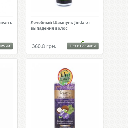
ivan с
Лечебный Шампунь Jinda от
выпадения волос
360.8 грн.
личии
Нет в наличии