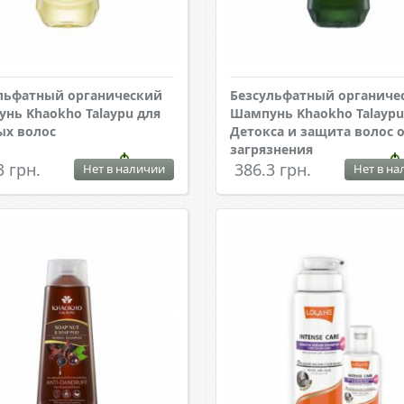
льфатный органический
Безсульфатный органиче
нь Khaokho Talaypu для
Шампунь Khaokho Talaypu
х волос
Детокса и защита волос 
загрязнения
3 грн.
386.3 грн.
Нет в наличии
Нет в на