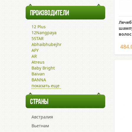
ПРОИЗВОДИТЕЛИ
Лече
12 Plus
шампу
12Nangpaya
волос
5STAR
Abhaibhubejhr
484.
AFY
AR
Atreus
Baby Bright
Baivan
BANNA
показать еще
СТРАНЫ
Австралия
Вьетнам