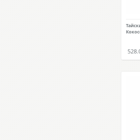
Тайск
Кокос
528.