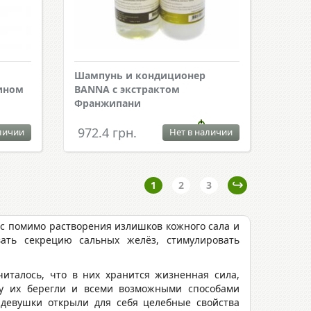
Шампунь и кондиционер
тином
BANNA с экстрактом
Франжипани
972.4 грн.
личии
Нет в наличии
1
2
3
ос помимо растворения излишков кожного сала и
вать секрецию сальных желёз, стимулировать
италось, что в них хранится жизненная сила,
му их берегли и всеми возможными способами
 девушки открыли для себя целебные свойства