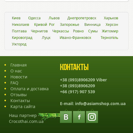
Киев
Одесса
Львов
Днепропетровск
Харьков
Николаев
Кривой Рог
Запорожье
Винница
Херсон
Полтава
Чернигов
Черкассы
Ровно
Сумы
Житомир
Кировоград
Луцк
Ивано-Франковск
Тернопіль
Ужгород
Главная
Контакты
О нас
Новости
+38 (093)8906209 Viber
FAQ
+38 (093)8906209
Оплата и доставка
+66 (917) 907 539
Отзывы
Контакты
E-mail:
info@asiamshop.com.ua
Карта сайта
Наш партнер -
Crocothai.com.ua