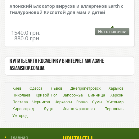
Японский Блокатор вирусов и аллергенов Earth с
Гиалуроновой Кислотой для мам и детей
Нет в наличии
1540.0 грн.
880.0 грн.
Купить Earth косметику в интернет магазине
Asiamshop.com.ua.
Киев
Одесса
Львов
Днепропетровск
Харьков
Николаев
Кривой Рог
Запорожье
Винница
Херсон
Полтава
Чернигов
Черкассы
Ровно
Сумы
Житомир
Кировоград
Луцк
Ивано-Франковск
Тернопіль
Ужгород
Главная