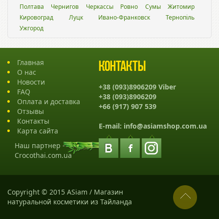
Полтава
Чернигов
Черкассы
Ровно
Сумы
Житомир
Кировоград
Луцк
Ивано-Франковск
Тернопіль
Ужгород
Главная
Контакты
О нас
Новости
+38 (093)8906209 Viber
FAQ
+38 (093)8906209
Оплата и доставка
+66 (917) 907 539
Отзывы
Контакты
E-mail:
info@asiamshop.com.ua
Карта сайта
Наш партнер -
Crocothai.com.ua
Copyright © 2015 ASiam / Магазин
натуральной косметики из Тайланда