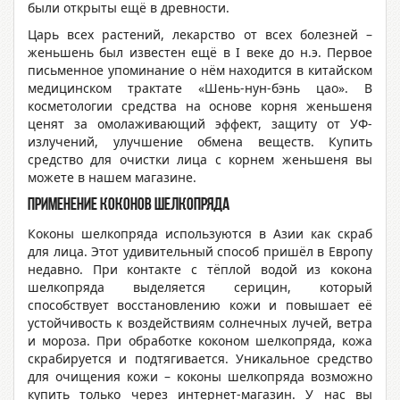
были открыты ещё в древности.
Царь всех растений, лекарство от всех болезней –
женьшень был известен ещё в I веке до н.э. Первое
письменное упоминание о нём находится в китайском
медицинском трактате «Шень-нун-бэнь цао». В
косметологии средства на основе корня женьшеня
ценят за омолаживающий эффект, защиту от УФ-
излучений, улучшение обмена веществ. Купить
средство для очистки лица с корнем женьшеня вы
можете в нашем магазине.
Применение коконов шелкопряда
Коконы шелкопряда используются в Азии как скраб
для лица. Этот удивительный способ пришёл в Европу
недавно. При контакте с тёплой водой из кокона
шелкопряда выделяется серицин, который
способствует восстановлению кожи и повышает её
устойчивость к воздействиям солнечных лучей, ветра
и мороза. При обработке коконом шелкопряда, кожа
скрабируется и подтягивается. Уникальное средство
для очищения кожи – коконы шелкопряда возможно
купить только через интернет-магазин. У нас вы