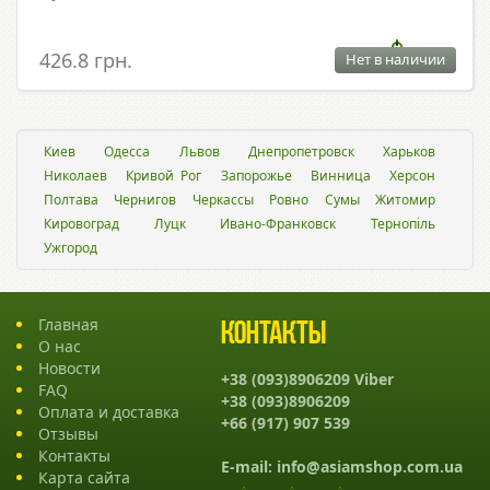
426.8 грн.
Нет в наличии
Киев
Одесса
Львов
Днепропетровск
Харьков
Николаев
Кривой Рог
Запорожье
Винница
Херсон
Полтава
Чернигов
Черкассы
Ровно
Сумы
Житомир
Кировоград
Луцк
Ивано-Франковск
Тернопіль
Ужгород
Главная
Контакты
О нас
Новости
+38 (093)8906209 Viber
FAQ
+38 (093)8906209
Оплата и доставка
+66 (917) 907 539
Отзывы
Контакты
E-mail:
info@asiamshop.com.ua
Карта сайта