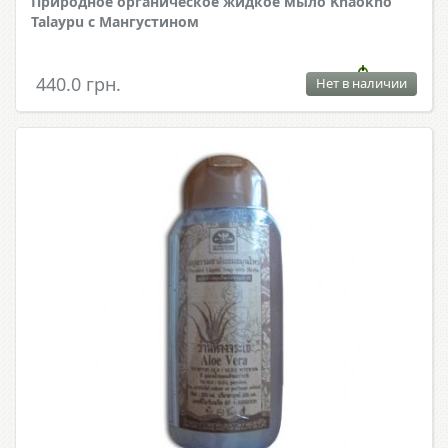
Природное органическое жидкое мыло Khaokho
Talaypu с Мангустином
440.0 грн.
Нет в наличии