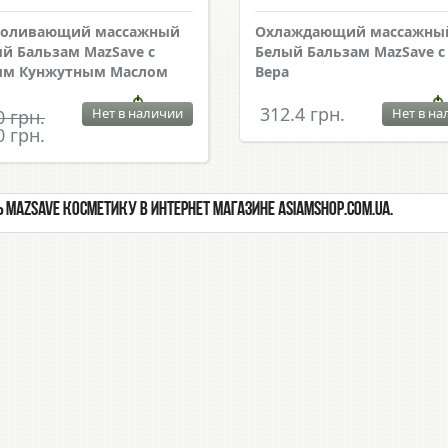
боливающий массажный
Охлаждающий массажны
й Бальзам MazSave с
Белый Бальзам MazSave с
ым Кунжутным Маслом
Вера
312.4 грн.
Нет в наличии
Нет в на
0 грн.
0 грн.
 MazSave косметику в интернет магазине Asiamshop.com.ua.