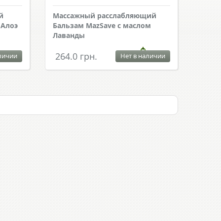
й
Массажный расслабляющий
 Алоэ
Бальзам MazSave с маслом
Лаванды
264.0 грн.
личии
Нет в наличии