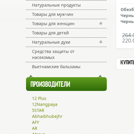
Натуральные продукты
Обез
Товары для мужчин
Черны
Черн
Товары для женщин
Товары для детей
264.
220.
Натуральные духи
Средства защиты от
насекомых
Купить
Вьетнамские бальзамы
ПРОИЗВОДИТЕЛИ
12 Plus
12Nangpaya
5STAR
Abhaibhubejhr
AFY
AR