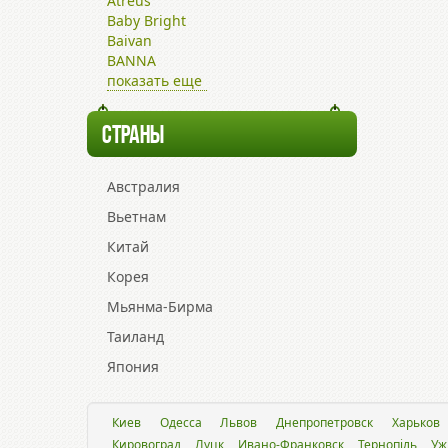
Atreus
Baby Bright
Baivan
BANNA
показать еще
СТРАНЫ
Австралия
Вьетнам
Китай
Корея
Мьянма-Бирма
Таиланд
Япония
Киев
Одесса
Львов
Днепропетровск
Харьков
Кировоград
Луцк
Ивано-Франковск
Тернопіль
Уж