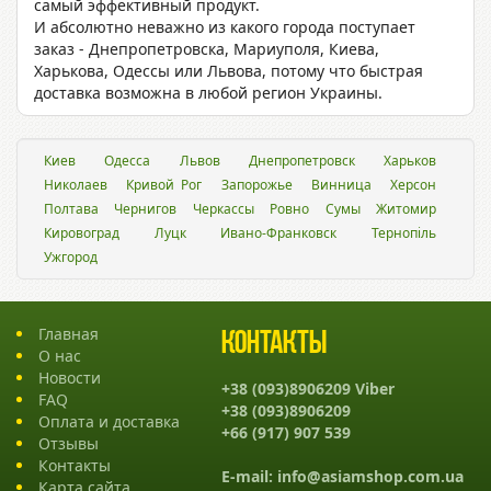
самый эффективный продукт.
И абсолютно неважно из какого города поступает
заказ - Днепропетровска, Мариуполя, Киева,
Харькова, Одессы или Львова, потому что быстрая
доставка возможна в любой регион Украины.
Киев
Одесса
Львов
Днепропетровск
Харьков
Николаев
Кривой Рог
Запорожье
Винница
Херсон
Полтава
Чернигов
Черкассы
Ровно
Сумы
Житомир
Кировоград
Луцк
Ивано-Франковск
Тернопіль
Ужгород
Главная
Контакты
О нас
Новости
+38 (093)8906209 Viber
FAQ
+38 (093)8906209
Оплата и доставка
+66 (917) 907 539
Отзывы
Контакты
E-mail:
info@asiamshop.com.ua
Карта сайта