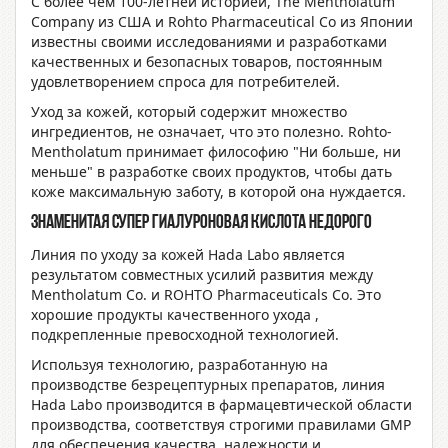
С более чем 100-летней историей, The Mentholatum
Company из США и Rohto Pharmaceutical Co из Японии
известны своими исследованиями и разработками
качественных и безопасных товаров, постоянным
удовлетворением спроса для потребителей.
Уход за кожей, который содержит множество
ингредиентов, не означает, что это полезно. Rohto-
Mentholatum принимает философию "Ни больше, ни
меньше" в разработке своих продуктов, чтобы дать
коже максимальную заботу, в которой она нуждается.
Знаменитая Супер Гиалуроновая Кислота недорого
Линия по уходу за кожей Hada Labo является
результатом совместных усилий развития между
Mentholatum Co. и ROHTO Pharmaceuticals Co. Это
хорошие продукты качественного ухода ,
подкрепленные превосходной технологией.
Используя технологию, разработанную на
производстве безрецептурных препаратов, линия
Hada Labo производится в фармацевтической области
производства, соответствуя строгими правилами GMP
для обеспечения качества, надежности и