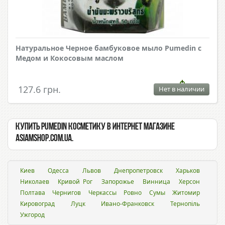
Натуральное Черное бамбуковое мыло Pumedin с
Медом и Кокосовым маслом
127.6 грн.
Нет в наличии
Купить Pumedin косметику в интернет магазине
Asiamshop.com.ua.
Киев
Одесса
Львов
Днепропетровск
Харьков
Николаев
Кривой Рог
Запорожье
Винница
Херсон
Полтава
Чернигов
Черкассы
Ровно
Сумы
Житомир
Кировоград
Луцк
Ивано-Франковск
Тернопіль
Ужгород