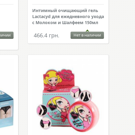
Интимный очищающий гель
Lactacyd для ежедневного ухода
с Молоком и Шалфеем 150мл
466.4 грн.
личии
Нет в наличии