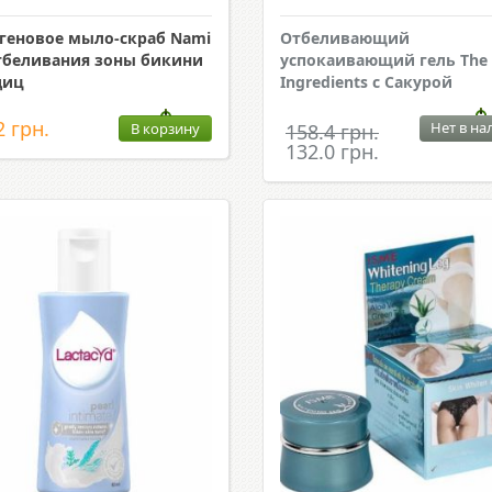
геновое мыло-скраб Nami
Отбеливающий
тбеливания зоны бикини
успокаивающий гель The
диц
Ingredients с Сакурой
2 грн.
Нет в на
В корзину
158.4 грн.
132.0 грн.