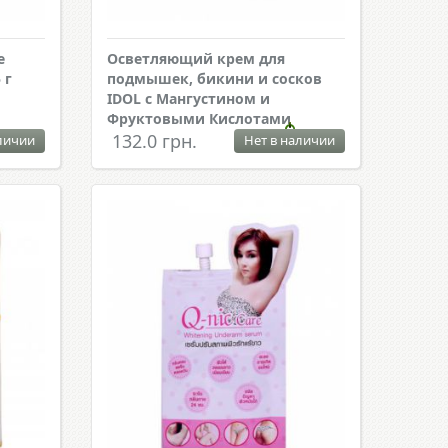
e
Осветляющий крем для
 г
подмышек, бикини и сосков
IDOL с Мангустином и
Фруктовыми Кислотами
132.0 грн.
личии
Нет в наличии