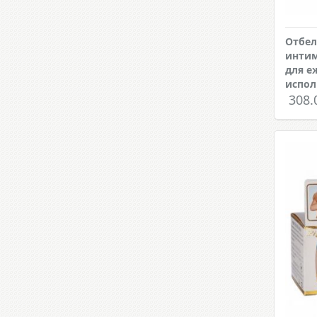
Отбел
интим
для е
испол
308.