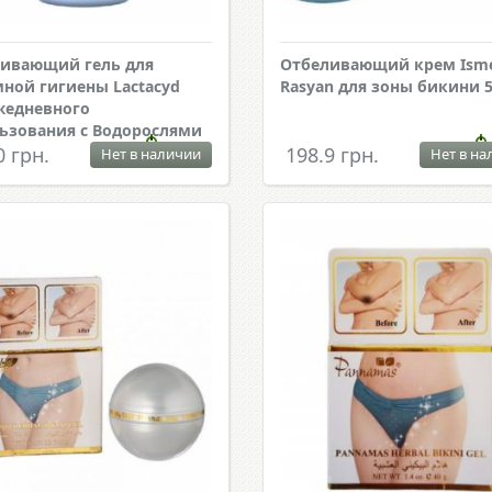
ивающий гель для
Отбеливающий крем Ism
ной гигиены Lactacyd
Rasyan для зоны бикини 5
жедневного
ьзования с Водорослями
0 грн.
198.9 грн.
Нет в наличии
Нет в на