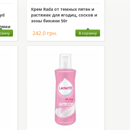
Крем Rada от темных пятен и
yd
растяжек для ягодиц, сосков и
зоны бикини 50г
слями
242.0 грн.
рзину
В корзину