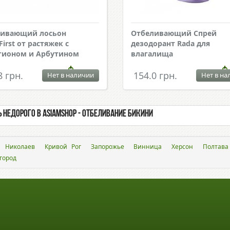
ливающий лосьон
Отбеливающий Спрей
irst от растяжек с
дезодорант Rada для
тионом и Арбутином
влагалища
8 грн.
154.0 грн.
Нет в наличии
Нет в на
 недорого в asiamshop - Отбеливание бикини
Николаев
Кривой Рог
Запорожье
Винница
Херсон
Полтава
город