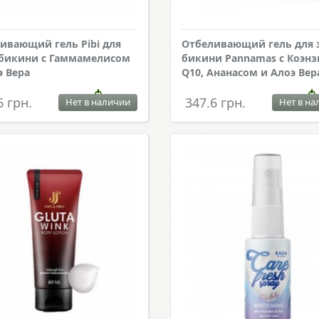
ивающий гель Pibi для
Отбеливающий гель для 
бикини с Гаммамелисом
бикини Pannamas с Коэн
э Вера
Q10, Ананасом и Алоэ Вер
6 грн.
347.6 грн.
Нет в наличии
Нет в на