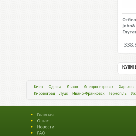
Отбе
John&F
Глута
338.
Купить
Киев
Одесса
Львов
Днепропетровск
Харьков
Кировоград
Луцк
Ивано-Франковск
Тернопіль
Уж
Главная
О нас
Новости
FAQ