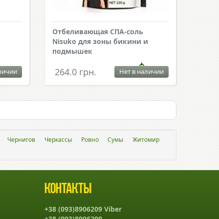
Отбеливающая СПА-соль
Nisuko для зоны бикини и
подмышек
264.0 грн.
личии
Нет в наличии
Чернигов
Черкассы
Ровно
Сумы
Житомир
Контакты
+38 (093)8906209 Viber
+38 (093)8906209