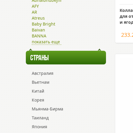
Abhaibhubejhr
AFY
Колла
AR
для о
Atreus
и яго
Baby Bright
Baivan
233.
BANNA
показать еще
СТРАНЫ
Австралия
Вьетнам
Китай
Корея
Мьянма-Бирма
Таиланд
Япония