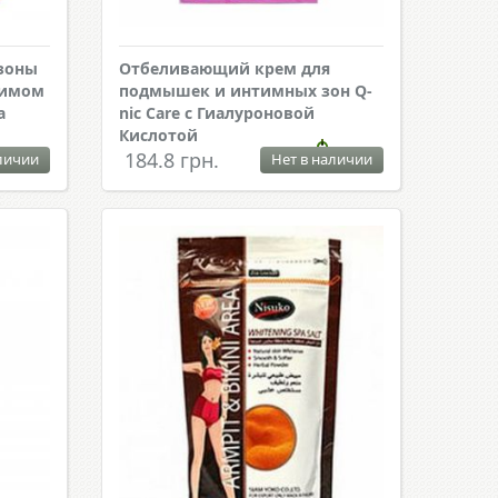
зоны
Отбеливающий крем для
зимом
подмышек и интимных зон Q-
а
nic Care с Гиалуроновой
Кислотой
184.8 грн.
личии
Нет в наличии