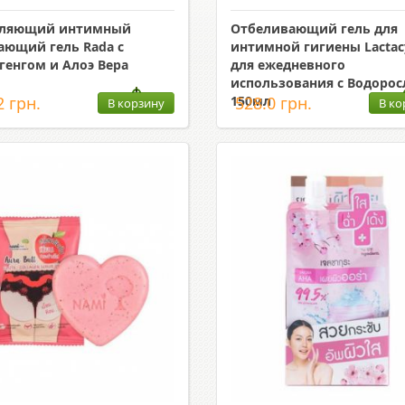
тляющий интимный
Отбеливающий гель для
ющий гель Rada c
интимной гигиены Lactac
генгом и Алоэ Вера
для ежедневного
использования с Водоро
2 грн.
150мл
528.0 грн.
В корзину
В ко