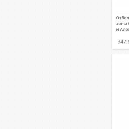
Отбел
зоны 
и Ало
347.