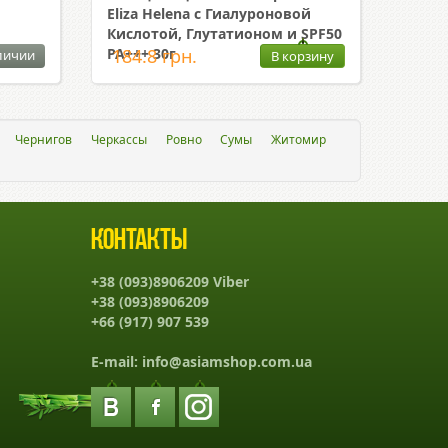
Eliza Helena с Гиалуроновой
Кислотой, Глутатионом и SPF50
PA+++ 30г
184.8 грн.
личии
В корзину
Чернигов
Черкассы
Ровно
Сумы
Житомир
Контакты
+38 (093)8906209 Viber
+38 (093)8906209
+66 (917) 907 539
E-mail:
info@asiamshop.com.ua