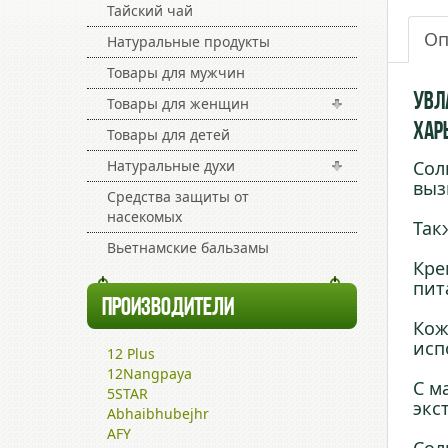
Тайский чай
Оп
Натуральные продукты
Товары для мужчин
Увл
Товары для женщин
Харь
Товары для детей
Натуральные духи
Сол
выз
Средства защиты от
насекомых
Так
Вьетнамские бальзамы
Кре
пит
ПРОИЗВОДИТЕЛИ
Кож
исп
12 Plus
12Nangpaya
С м
5STAR
экс
Abhaibhubejhr
AFY