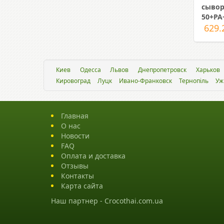
сывор
50+PA
629.
Киев
Одесса
Львов
Днепропетровск
Харьков
Кировоград
Луцк
Ивано-Франковск
Тернопіль
Уж
Главная
О нас
Новости
FAQ
Оплата и доставка
Отзывы
Контакты
Карта сайта
Наш партнер -
Crocothai.com.ua