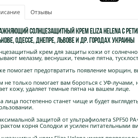
исание
Отзывы
ажняющий солнцезащитный крем Eliza Helena с Ретино
кове, Одессе, Днепре, Львове и др. городах Украины
нцезащитный крем для защиты кожи от солнечног
ывают мелазму, веснушки, темные пятна, тусклост
же помогает предотвратить появление морщин, 
м не только помогает вам бороться с УФ-лучами, 
ает кожу, удаляет темные пятна на вашем лице.
а лица постепенно станет чище и будет выглядет
ользовании.
аксимальной защитой от ультрафиолета SPF50 PA
трактом корня Солодки и усилен питательными ви