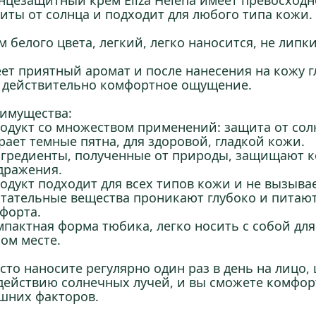
нцезащитный крем Eliza Helena имеет превосход
иты от солнца и подходит для любого типа кожи.
м белого цвета, легкий, легко наносится, не липк
ет приятный аромат и после нанесения на кожу г
 действительно комфортное ощущение.
имущества:
родукт со множеством применений: защита от солн
рает темные пятна, для здоровой, гладкой кожи.
нгредиенты, полученные от природы, защищают ко
дражения.
родукт подходит для всех типов кожи и не вызыва
итательные вещества проникают глубоко и питают
форта.
мпактная форма тюбика, легко носить с собой для
ом месте.
сто наносите регулярно один раз в день на лицо
действию солнечных лучей, и вы сможете комфорт
шних факторов.