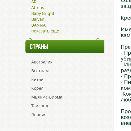
Сол
AR
защ
Atreus
Baby Bright
Кре
Baivan
BANNA
Име
показать еще
вам
СТРАНЫ
Пре
- П
уби
Австралия
- И
раз
Вьетнам
- П
Китай
- П
ком
Корея
-Ко
Мьянма-Бирма
люб
Таиланд
Про
Япония
воз
вне