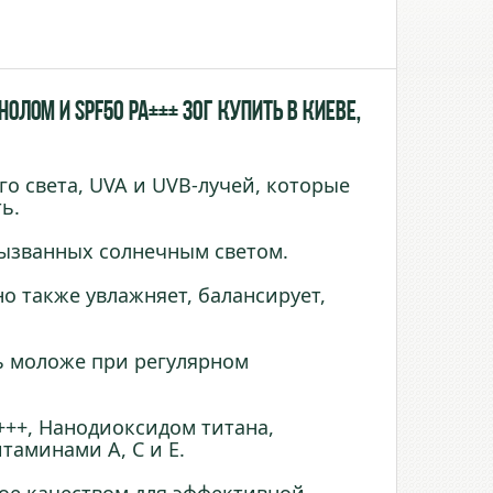
лом и SPF50 PA+++ 30г купить в Киеве,
о света, UVA и UVB-лучей, которые
ь.
вызванных солнечным светом.
но также увлажняет, балансирует,
ь моложе при регулярном
+++, Нанодиоксидом титана,
таминами A, C и E.