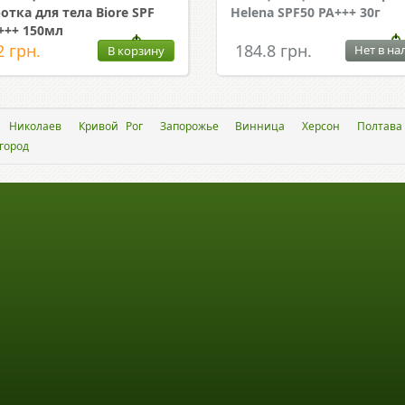
отка для тела Biore SPF
Helena SPF50 PA+++ 30г
+++ 150мл
2 грн.
184.8 грн.
Нет в на
В корзину
Николаев
Кривой Рог
Запорожье
Винница
Херсон
Полтава
город