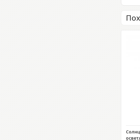
Пох
Солн
освет