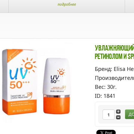
подробнее
Увлажняющий С
Ретинолом И SP
Бренд: Elisa He
Производител
Вес: 30г.
ID: 1841
ДО