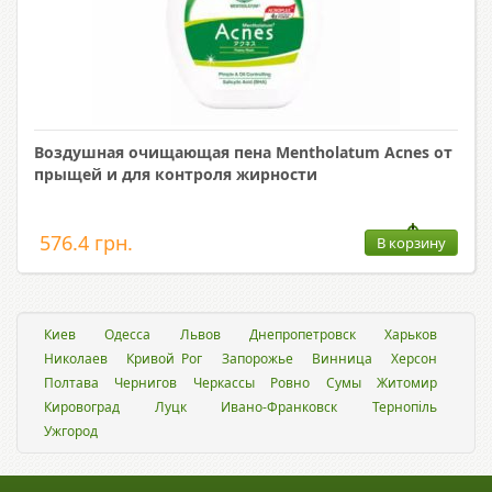
Воздушная очищающая пена Mentholatum Acnes от
прыщей и для контроля жирности
576.4 грн.
В корзину
Киев
Одесса
Львов
Днепропетровск
Харьков
Николаев
Кривой Рог
Запорожье
Винница
Херсон
Полтава
Чернигов
Черкассы
Ровно
Сумы
Житомир
Кировоград
Луцк
Ивано-Франковск
Тернопіль
Ужгород