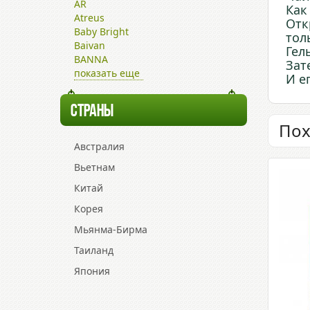
AR
Как
Atreus
Отк
Baby Bright
тол
Baivan
Гел
BANNA
Зат
показать еще
И е
СТРАНЫ
Пох
Австралия
Вьетнам
Китай
Корея
Мьянма-Бирма
Таиланд
Япония