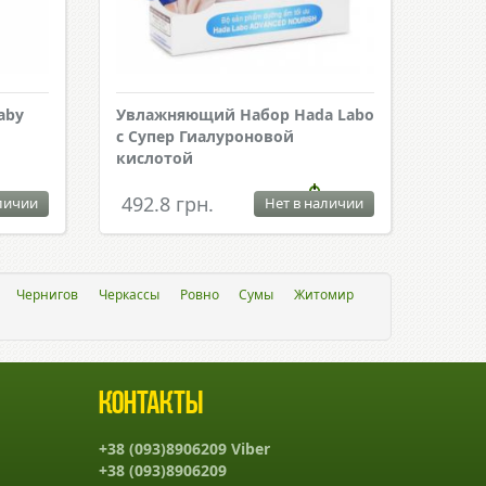
aby
Увлажняющий Набор Hada Labo
с Супер Гиалуроновой
кислотой
492.8 грн.
личии
Нет в наличии
Чернигов
Черкассы
Ровно
Сумы
Житомир
Контакты
+38 (093)8906209 Viber
+38 (093)8906209