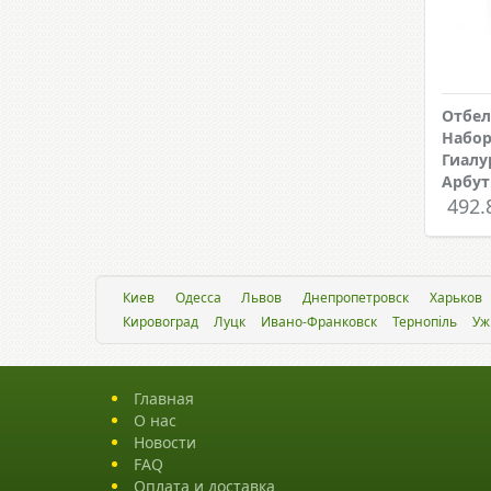
Отбе
Набор
Гиалу
Арбу
492.
Киев
Одесса
Львов
Днепропетровск
Харьков
Кировоград
Луцк
Ивано-Франковск
Тернопіль
Уж
Главная
О нас
Новости
FAQ
Оплата и доставка