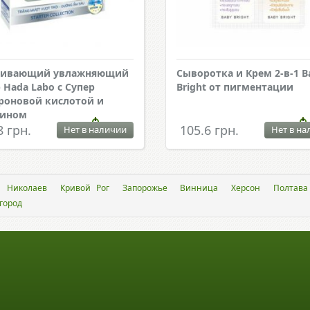
ливающий увлажняющий
Сыворотка и Крем 2-в-1 B
 Hada Labo с Супер
Bright от пигментации
роновой кислотой и
тином
8 грн.
105.6 грн.
Нет в наличии
Нет в на
Николаев
Кривой Рог
Запорожье
Винница
Херсон
Полтава
город