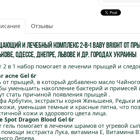
исание
Отзывы
щающий и лечебный комплекс 2-в-1 Baby Bright от пр
кове, Одессе, Днепре, Львове и др. городах Украины
т 2 в 1 набор помогает в лечении прыщей и следов
ar acne Gel 6г
ь от прыщей, в который добавлено масло Чайного
бы уменьшить накопление бактерий и примесей 
ут стать причиной появления прыщей .
фа Арбутин, экстракты корня Женьшеня, Редьки 
 кожи, уменьшая темные и красные пятна, что поз
стичной кожи и здорового цвета лица.
e Spot Dragon Blood Gel 6г
т гель помогает в лечении шрамов от угревой сы
 помощи экстракта Лука, витамина Е, Витамина В3
ного Дерева.