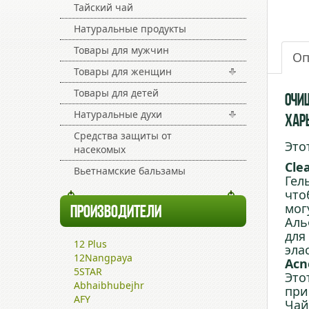
Тайский чай
Натуральные продукты
Товары для мужчин
Оп
Товары для женщин
Товары для детей
Очи
Натуральные духи
Харь
Средства защиты от
Это
насекомых
Cle
Вьетнамские бальзамы
Гел
что
мог
ПРОИЗВОДИТЕЛИ
Аль
для
12 Plus
эла
12Nangpaya
Acn
5STAR
Это
Abhaibhubejhr
при
AFY
Чай