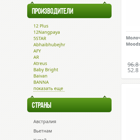
ПРОИЗВОДИТЕЛИ
12 Plus
12Nangpaya
Молоч
5STAR
Moods
Abhaibhubejhr
AFY
AR
Atreus
96.8
52.8
Baby Bright
Baivan
BANNA
показать еще
СТРАНЫ
Австралия
Вьетнам