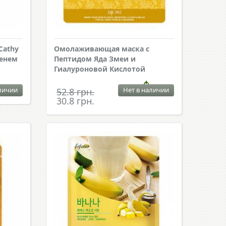
Cathy
Омолаживающая маска с
шенем
Пептидом Яда Змеи и
Гиалуроновой Кислотой
личии
Нет в наличии
52.8 грн.
30.8 грн.