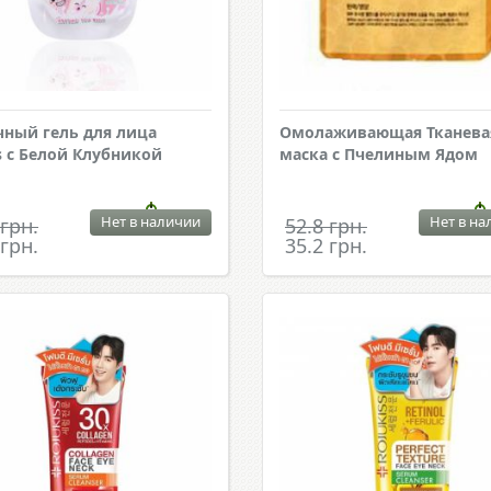
ный гель для лица
Омолаживающая Тканева
 с Белой Клубникой
маска с Пчелиным Ядом
Нет в наличии
Нет в на
 грн.
52.8 грн.
 грн.
35.2 грн.