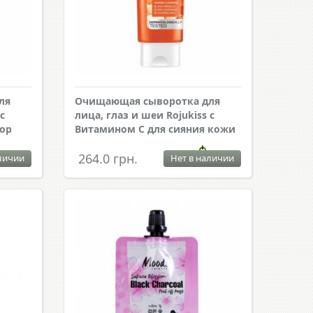
ля
Очищающая сыворотка для
с
лица, глаз и шеи Rojukiss с
пор
Витамином С для сияния кожи
264.0 грн.
личии
Нет в наличии