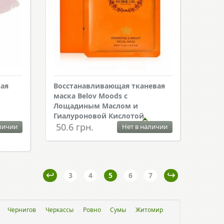
вая
Восстанавливающая тканевая
маска Belov Moods с
Лощадиным Маслом и
Гиалуроновой Кислотой
50.6 грн.
личии
Нет в наличии
3
4
5
6
7
Чернигов
Черкассы
Ровно
Сумы
Житомир