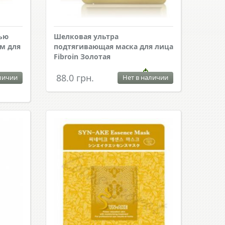
зью
Шелковая ультра
м для
подтягивающая маска для лица
Fibroin Золотая
88.0 грн.
личии
Нет в наличии