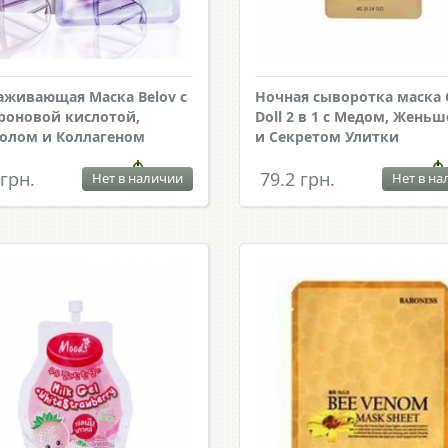
живающая Маска Belov с
Ночная сыворотка маска 
роновой кислотой,
Doll 2 в 1 с Медом, Жень
олом и Коллагеном
и Секретом Улитки
 грн.
79.2 грн.
Нет в наличии
Нет в на