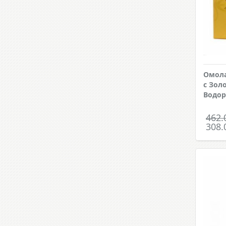
Омол
с Зол
Водо
462.
308.