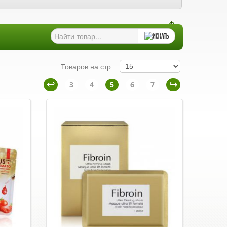
Товаров на стр.:
3
4
5
6
7