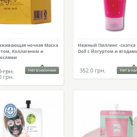
аживающая ночная Маска
Нежный Пиллинг -скатка 
отом, Коллагеном и
Doll с Йогуртом и ягодам
рослями
352.0 грн.
Нет в наличии
Нет в на
0 грн.
0 грн.