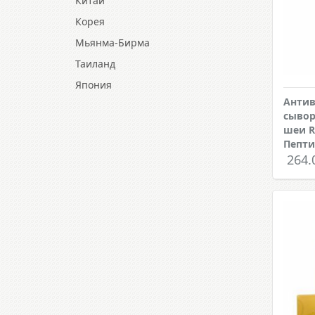
Китай
Корея
Мьянма-Бирма
Таиланд
Япония
Антив
сывор
шеи R
Пепт
264.