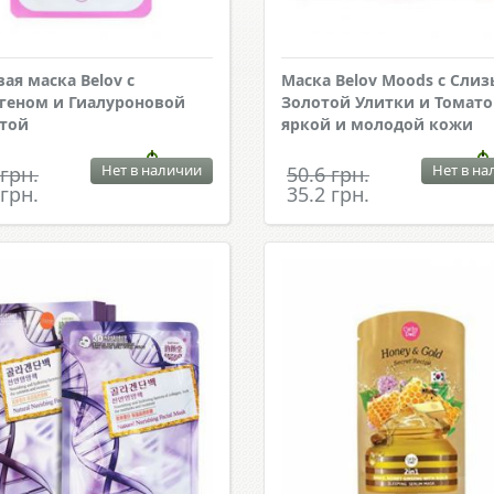
вая маска Belov с
Маска Belov Moods с Сли
геном и Гиалуроновой
Золотой Улитки и Томато
той
яркой и молодой кожи
Нет в наличии
Нет в на
 грн.
50.6 грн.
 грн.
35.2 грн.