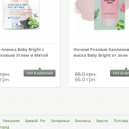
-пленка Baby Bright с
Ночная Розовая Каолино
ковым Углем и Мятой
маска Baby Bright от акне
Нет в наличии
Нет в на
 грн.
88.0 грн.
 грн.
66.0 грн.
Николаев
Кривой Рог
Запорожье
Винница
Херсон
Полтава
город