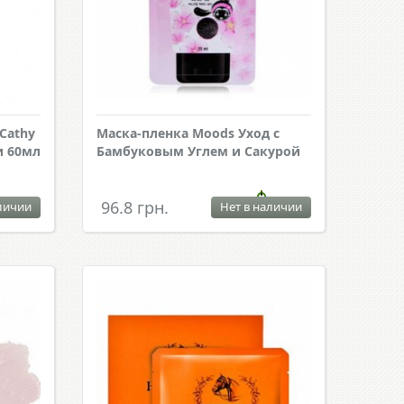
Cathy
Маска-пленка Moods Уход с
и 60мл
Бамбуковым Углем и Сакурой
96.8 грн.
личии
Нет в наличии