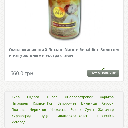
Омолаживающий Лосьон Nature Repablic с Золотом
и натуральными экстрактами
660.0 грн.
Нет в наличии
Киев
Одесса
Львов
Днепропетровск
Харьков
Николаев
Кривой Рог
Запорожье
Винница
Херсон
Полтава
Чернигов
Черкассы
Ровно
Сумы
Житомир
Кировоград
Луцк
Ивано-Франковск
Тернопіль
Ужгород