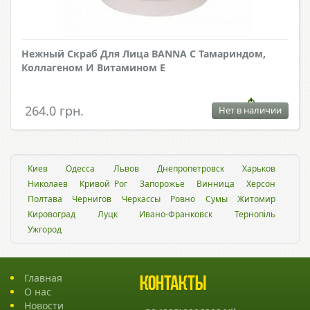
Нежный Скраб Для Лица BANNA С Тамариндом,
Коллагеном И Витамином Е
264.0 грн.
Нет в наличии
Киев
Одесса
Львов
Днепропетровск
Харьков
Николаев
Кривой Рог
Запорожье
Винница
Херсон
Полтава
Чернигов
Черкассы
Ровно
Сумы
Житомир
Кировоград
Луцк
Ивано-Франковск
Тернопіль
Ужгород
Главная
Контакты
О нас
Новости