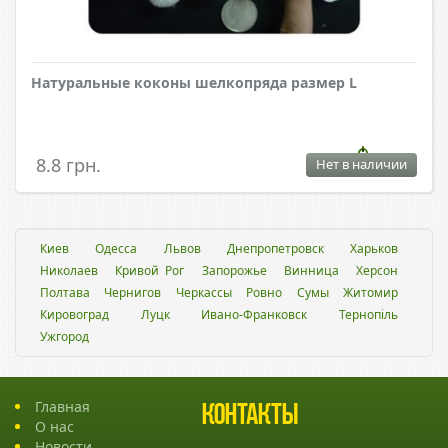
Натуральные коконы шелкопряда размер L
8.8 грн.
Нет в наличии
Киев
Одесса
Львов
Днепропетровск
Харьков
Николаев
Кривой Рог
Запорожье
Винница
Херсон
Полтава
Чернигов
Черкассы
Ровно
Сумы
Житомир
Кировоград
Луцк
Ивано-Франковск
Тернопіль
Ужгород
Главная
Контакты
О нас
Новости