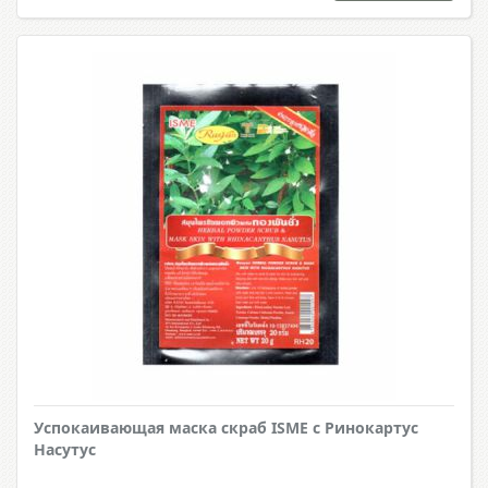
Успокаивающая маска скраб ISME с Ринокартус
Насутус