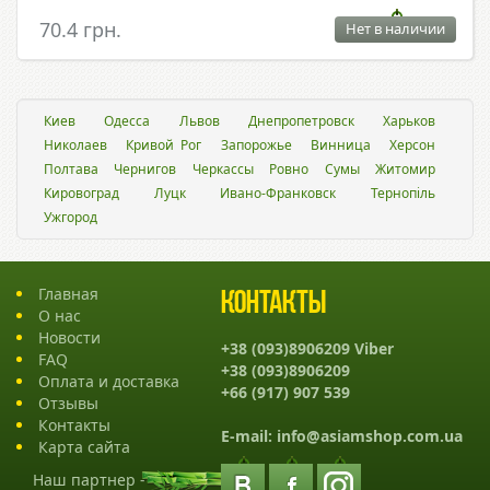
70.4 грн.
Нет в наличии
Киев
Одесса
Львов
Днепропетровск
Харьков
Николаев
Кривой Рог
Запорожье
Винница
Херсон
Полтава
Чернигов
Черкассы
Ровно
Сумы
Житомир
Кировоград
Луцк
Ивано-Франковск
Тернопіль
Ужгород
Главная
Контакты
О нас
Новости
+38 (093)8906209 Viber
FAQ
+38 (093)8906209
Оплата и доставка
+66 (917) 907 539
Отзывы
Контакты
E-mail:
info@asiamshop.com.ua
Карта сайта
Наш партнер -