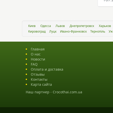
Киев
Одесса
Львов
Днепропетровск
Харьков
Кировоград
Луцк
Ивано-Франковск
Тернопіль
Уж
Главная
О нас
Новости
FAQ
Оплата и доставка
Отзывы
Контакты
Карта сайта
Наш партнер -
Crocothai.com.ua