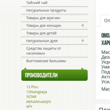
Тайский чай
Натуральные продукты
Товары для мужчин
Оп
Товары для женщин
Товары для детей
Омо
Натуральные духи
Харь
Средства защиты от
Мас
насекомых
Дел
Вьетнамские бальзамы
Укр
Уме
Под
ПРОИЗВОДИТЕЛИ
Акт
Уси
12 Plus
Мас
12Nangpaya
5STAR
Abhaibhubejhr
AFY
Пох