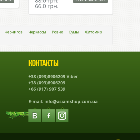
88.0 грн.
66.0 грн.
Чернигов
Черкассы
Ровно
Сумы
Житомир
Контакты
+38 (093)8906209 Viber
+38 (093)8906209
+66 (917) 907 539
E-mail:
info@asiamshop.com.ua