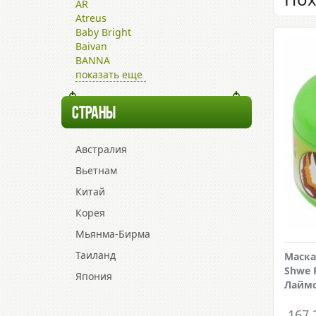
AR
Atreus
Baby Bright
Baivan
BANNA
показать еще
СТРАНЫ
Австралия
Вьетнам
Китай
Корея
Мьянма-Бирма
Таиланд
Маска
Shwe 
Япония
Лайм
167.