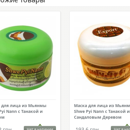
 для лица из Мьянмы
Маска для лица из Мьян
Pyi Nann с Танакой и
Shwe Pyi Nann с Танакой и
ом
Сандаловым Деревом
2 грн.
193.6 грн.
Нет в наличии
Нет в на