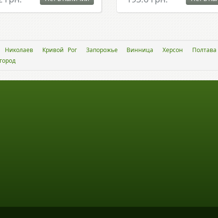
Николаев
Кривой Рог
Запорожье
Винница
Херсон
Полтава
город