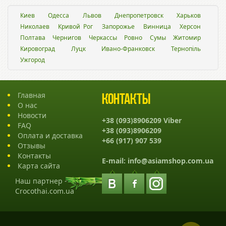
Киев
Одесса
Львов
Днепропетровск
Харьков
Николаев
Кривой Рог
Запорожье
Винница
Херсон
Полтава
Чернигов
Черкассы
Ровно
Сумы
Житомир
Кировоград
Луцк
Ивано-Франковск
Тернопіль
Ужгород
Главная
Контакты
О нас
Новости
+38 (093)8906209 Viber
FAQ
+38 (093)8906209
Оплата и доставка
+66 (917) 907 539
Отзывы
Контакты
E-mail:
info@asiamshop.com.ua
Карта сайта
Наш партнер -
Crocothai.com.ua