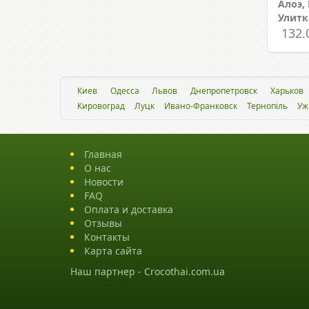
Алоэ,
Улитк
132.
Киев
Одесса
Львов
Днепропетровск
Харьков
Кировоград
Луцк
Ивано-Франковск
Тернопіль
Уж
Главная
О нас
Новости
FAQ
Оплата и доставка
Отзывы
Контакты
Карта сайта
Наш партнер -
Crocothai.com.ua