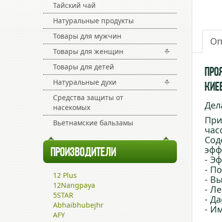
Тайский чай
Натуральные продукты
Товары для мужчин
Оп
Товары для женщин
Товары для детей
Про
Натуральные духи
Киев
Средства защиты от
Дел
насекомых
При
Вьетнамские бальзамы
час
Сод
эфф
ПРОИЗВОДИТЕЛИ
- Э
- П
12 Plus
- В
12Nangpaya
- Л
5STAR
- Д
Abhaibhubejhr
- И
AFY