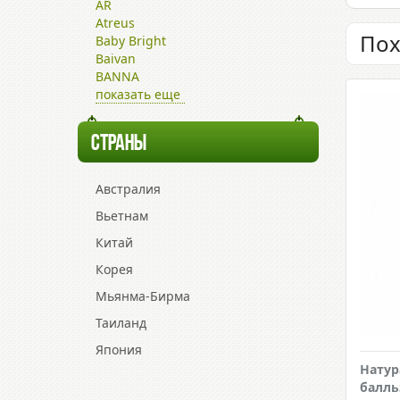
AR
Atreus
Пох
Baby Bright
Baivan
BANNA
показать еще
СТРАНЫ
Австралия
Вьетнам
Китай
Корея
Мьянма-Бирма
Таиланд
Япония
Натур
балль