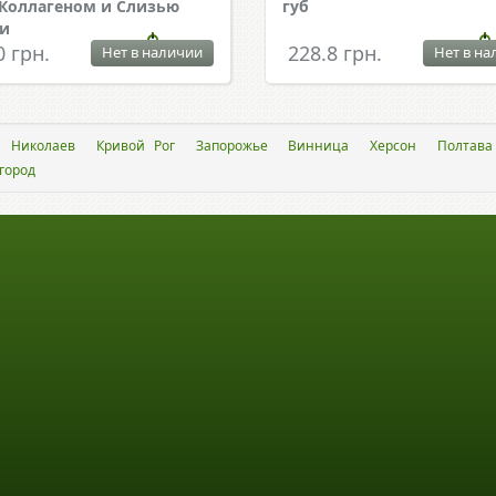
 Коллагеном и Слизью
губ
и
0 грн.
228.8 грн.
Нет в наличии
Нет в на
Николаев
Кривой Рог
Запорожье
Винница
Херсон
Полтава
город