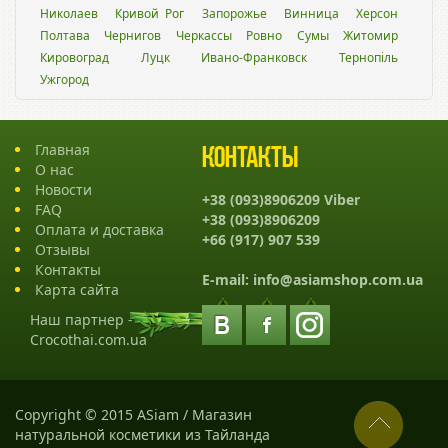
Николаев
Кривой Рог
Запорожье
Винница
Херсон
Полтава
Чернигов
Черкассы
Ровно
Сумы
Житомир
Кировоград
Луцк
Ивано-Франковск
Тернопіль
Ужгород
Главная
Контакты
О нас
Новости
+38 (093)8906209 Viber
FAQ
+38 (093)8906209
Оплата и доставка
+66 (917) 907 539
Отзывы
Контакты
E-mail:
info@asiamshop.com.ua
Карта сайта
Наш партнер -
Crocothai.com.ua
Copyright © 2015 ASiam / Магазин
натуральной косметики из Тайланда