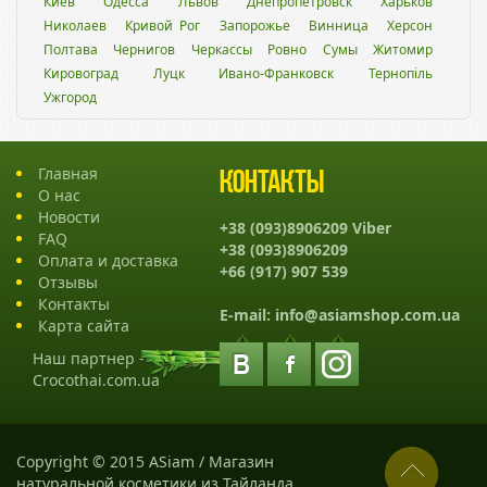
Киев
Одесса
Львов
Днепропетровск
Харьков
Николаев
Кривой Рог
Запорожье
Винница
Херсон
Полтава
Чернигов
Черкассы
Ровно
Сумы
Житомир
Кировоград
Луцк
Ивано-Франковск
Тернопіль
Ужгород
Главная
Контакты
О нас
Новости
+38 (093)8906209 Viber
FAQ
+38 (093)8906209
Оплата и доставка
+66 (917) 907 539
Отзывы
Контакты
E-mail:
info@asiamshop.com.ua
Карта сайта
Наш партнер -
Crocothai.com.ua
Copyright © 2015 ASiam / Магазин
натуральной косметики из Тайланда